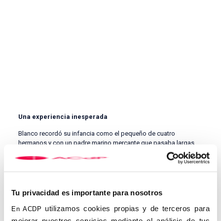
Una experiencia inesperada
Blanco recordó su infancia como el pequeño de cuatro
hermanos y con un padre marino mercante que pasaba largas
temporadas fuera de casa. «Echaba de menos una figura
paterna, la buscaba en mis profesores», señalaba, y relató cómo
la muerte de dos sacerdotes a los que tenía como referentes le
llevó a entrar en la adolescencia como un «perfecto capullo».
Sus padres, que no sabían qué hacer, le castigaban a menudo
Tu privacidad es importante para nosotros
sin salir de casa.
utilizamos cookies propias y de terceros para
En ACDP
«Pasaba esas horas muertas leyendo –explicó–, y escuchaba
mejorar nuestros servicios mediante el análisis de tus