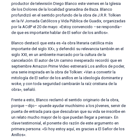
productor de televisión Diego Blanco este viernes en la Iglesia
de los Dolores de la localidad granadina de Baza. Blanco
profundizó en el sentido profundo de la obra de J.R.R. Tolkien
en la IV Jornada Católicos y Vida Pública de Guadix, organizadas
por la ACdP el 20 de mayo: «Estoy convencido –se respondía–
de que es importante hablar de El señor de los anillos».
Blanco destacó que esta es «la obra literaria católica más
importante del siglo XX», y defendió su relevancia también en el
siglo XXI, en un ambiente marcado por la cultura de la
cancelación. El autor de Un camino inesperado recordó que en
septiembre Amazon Prime Video estrenará Los anillos de poder,
una serie inspirada en la obra de Tolkien: «Van a convertir la
mitología de El señor de los anillos en la ideología dominante y
woke, y con toda seguridad cambiarán la raíz cristiana de la
obra», señaló.
Frente a esto, Blanco reclamó el sentido originario de la obra,
porque –dijo– «puede ayudar muchísimo a los jóvenes, servir de
puerta de entrada para que descubran que su vida se inscribe en
un relato mucho mayor de lo que puedan llegar a pensar». En
clave testimonial, el ponente dio razón de este argumento en
primera persona: «Si hoy estoy aquí, es gracias a El Señor de los
Anillos».