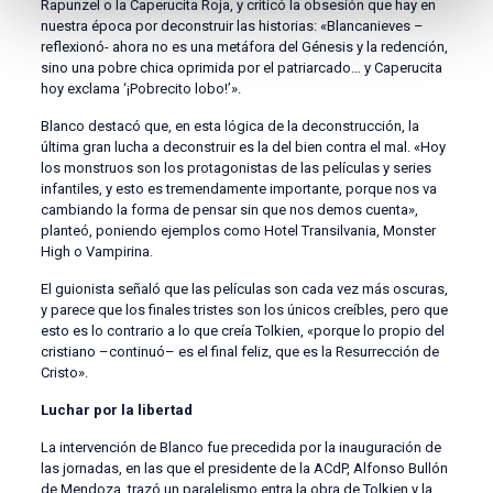
Rapunzel o la Caperucita Roja, y criticó la obsesión que hay en
nuestra época por deconstruir las historias: «Blancanieves –
reflexionó- ahora no es una metáfora del Génesis y la redención,
sino una pobre chica oprimida por el patriarcado… y Caperucita
hoy exclama ‘¡Pobrecito lobo!’».
Blanco destacó que, en esta lógica de la deconstrucción, la
última gran lucha a deconstruir es la del bien contra el mal. «Hoy
los monstruos son los protagonistas de las películas y series
infantiles, y esto es tremendamente importante, porque nos va
cambiando la forma de pensar sin que nos demos cuenta»,
planteó, poniendo ejemplos como Hotel Transilvania, Monster
High o Vampirina.
El guionista señaló que las películas son cada vez más oscuras,
y parece que los finales tristes son los únicos creíbles, pero que
esto es lo contrario a lo que creía Tolkien, «porque lo propio del
cristiano –continuó– es el final feliz, que es la Resurrección de
Cristo».
Luchar por la libertad
La intervención de Blanco fue precedida por la inauguración de
las jornadas, en las que el presidente de la ACdP, Alfonso Bullón
de Mendoza, trazó un paralelismo entra la obra de Tolkien y la