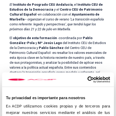
El
Instituto de Posgrado CEU Andalucía
, el
Instituto CEU de
Estudios de la Democracia
y el
Centro CEU de Patrimonio
Cultural Español
-en colaboración con el
Ayuntamiento de
Marbella
– organizan el curso de verano ‘La transición española
como referente: legado y perspectivas’, que tendrá lugar los
próximos días 21 y 22 de julio en Marbella.
El
objetivo de esta formación
-coordinada por
Pablo
González-Pola
y
Mª Jesús Lago
del Instituto CEU de Estudios
de la Democracia y
Pablo Sánchez
del Centro CEU de
Patrimonio Cultural Español- es resaltar los valores esenciales de
esta época clave en la historia reciente de nuestro país, a través
de sus protagonistas, y analizar la posibilidad de aplicar esos
valores a la política actual española. Entre sus contenidos
destaca la transición española como modelo y referente, así
como una mesa redonda y la presentación del Libro Tácito.
En ella participarán varios de los personajes históricos que
contribuyeron a hacer posible la Transición, así como
especialistas en cada una de las áreas que se van a
Tu privacidad es importante para nosotros
abordar:
José Alberto Parejo
, catedrático de Política
utilizamos cookies propias y de terceros para
Económica y rector promotor de la Universidad CEU Fernando
En ACDP
III;
José Rodríguez de la Borbolla
-exsenador de España,
mejorar nuestros servicios mediante el análisis de tus
exparlamentario andaluz y expresidente de la Junta de Andalucía