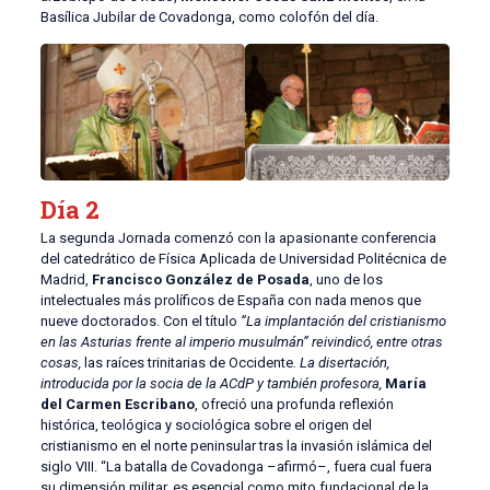
Basílica Jubilar de Covadonga, como colofón del día.
Día 2
La segunda Jornada comenzó con la apasionante conferencia
del catedrático de Física Aplicada de Universidad Politécnica de
Madrid,
Francisco González de Posada
, uno de los
intelectuales más prolíficos de España con nada menos que
nueve doctorados. Con el título
“La implantación del cristianismo
en las Asturias frente al imperio musulmán” reivindicó, entre otras
cosas,
las raíces trinitarias de Occidente
. La disertación,
introducida por la socia de la ACdP y también profesora,
María
del Carmen Escribano
, ofreció una profunda reflexión
histórica, teológica y sociológica sobre el origen del
cristianismo en el norte peninsular tras la invasión islámica del
siglo VIII. “La batalla de Covadonga –afirmó–, fuera cual fuera
su dimensión militar, es esencial como mito fundacional de la