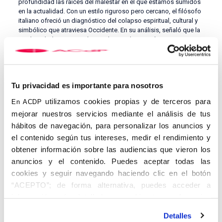
profundidad las raíces del malestar en el que estamos sumidos
en la actualidad. Con un estilo riguroso pero cercano, el filósofo
italiano ofreció un diagnóstico del colapso espiritual, cultural y
simbólico que atraviesa Occidente. En su análisis, señaló que la
modernidad —y especialmente lo que denominó
“hipermodernidad”— ha roto con las mediaciones tradicionales
que daban sentido a la existencia humana, como el lenguaje
simbólico, la tradición, la religión y la comunidad. Con una
elocuencia firme, el docente transalpino concluyó que la
Tu privacidad es importante para nosotros
esperanza cristiana no es optimismo ideológico, sino certeza
teológica: “Dios es más fuerte que toda desesperanza”.
utilizamos cookies propias y de terceros para
En ACDP
mejorar nuestros servicios mediante el análisis de tus
hábitos de navegación, para personalizar los anuncios y
el contenido según tus intereses, medir el rendimiento y
obtener información sobre las audiencias que vieron los
anuncios y el contenido. Puedes aceptar todas las
cookies y seguir navegando haciendo clic en el botón
“ACEPTO”; de forma alternativa, puedes acceder a
información más detallada y cambiar tus preferencias
antes de otorgar o negar tu consentimiento haciendo clic
Detalles
en el botón "Personalizar". Para más información puedes