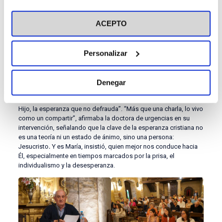
visitar nuestra
Política de Cookies
Por la tarde, la expedición se trasladó en autobús hacia la vecina
ACEPTO
Arenas de Cabrales para celebrar una sesión extraordinaria en la
Iglesia de Santa María de Llas. Además de los asistentes al
curso de verano, la charla contó con la presencia de un grupo de
estudiantes del CEU que se encontraban llevando a cabo un
Personalizar
voluntariado en la zona. Tras la introducción del socio del centro
de la ACdP de Asturias,
Ricardo Viejo Fernández-Asenjo
, la
médico y virgen consagrada
Patricia Rodríguez Suárez
Denegar
abordó el papel de Nuestra Madre del Cielo en la transmisión de
la Esperanza, bajo el título “Jubileo 2025. María nos muestra a su
Hijo, la esperanza que no defrauda”. “Más que una charla, lo vivo
como un compartir”, afirmaba la doctora de urgencias en su
intervención, señalando que la clave de la esperanza cristiana no
es una teoría ni un estado de ánimo, sino una persona:
Jesucristo
.
Y es María, insistió, quien mejor nos conduce hacia
Él, especialmente en tiempos marcados por la prisa, el
individualismo y la desesperanza.