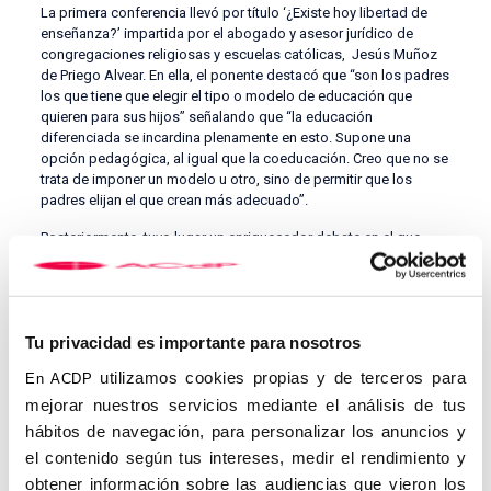
La primera conferencia llevó por título ‘¿Existe hoy libertad de
enseñanza?’ impartida por el abogado y asesor jurídico de
congregaciones religiosas y escuelas católicas, Jesús Muñoz
de Priego Alvear. En ella, el ponente destacó que “son los padres
los que tiene que elegir el tipo o modelo de educación que
quieren para sus hijos” señalando que “la educación
diferenciada se incardina plenamente en esto. Supone una
opción pedagógica, al igual que la coeducación. Creo que no se
trata de imponer un modelo u otro, sino de permitir que los
padres elijan el que crean más adecuado”.
Posteriormente, tuvo lugar un enriquecedor debate en el que
diversos expertos analizaron los retos y amenazas que sufre
actualmente la libertad de educación en España, incidiendo en la
importancia de ser activos en la vida pública para frenar esta
situación.
Tu privacidad es importante para nosotros
‘El papel actual del Estado en la educación’ fue el título de la
utilizamos cookies propias y de terceros para
En ACDP
jornada de la tarde, que fue impartida por el director y profesor
de Proyección Cultural y Social de la Universidad CEU Cardenal
mejorar nuestros servicios mediante el análisis de tus
Herrera de Valencia, Vicente Navarro. Durante su intervención el
hábitos de navegación, para personalizar los anuncios y
ponente señaló que actualmente “nos encontramos en un
el contenido según tus intereses, medir el rendimiento y
momento en donde la educación está intentando ser
obtener información sobre las audiencias que vieron los
manipulada por diferentes grupos políticos, que piden que la