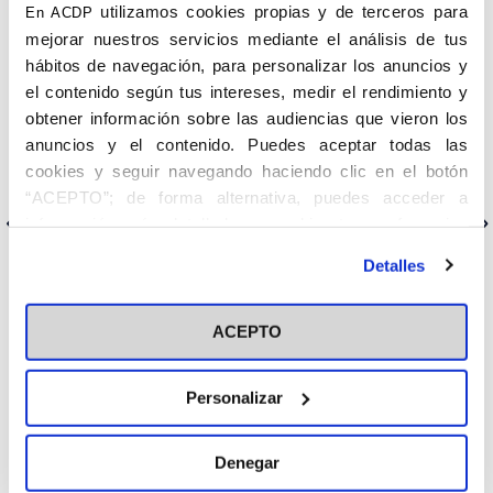
Red Global de Práctica Clínica de la OMS en España. El evento
utilizamos cookies propias y de terceros para
En ACDP
tendrá lugar mañana, 26 de mayo a las 19:00 horas.
mejorar nuestros servicios mediante el análisis de tus
-Conéctate a través de ZOOM:
https://fusp-
hábitos de navegación, para personalizar los anuncios y
ceu.zoom.us/j/93828550577
el contenido según tus intereses, medir el rendimiento y
obtener información sobre las audiencias que vieron los
ID: 978 1089 4349 | Contraseña: 232852
anuncios y el contenido. Puedes aceptar todas las
PROGRAMA:
https://www.acdp.es/wp-content/uploads/Los-
cookies y seguir navegando haciendo clic en el botón
Mie%CC%81rcoles-de-Accio%CC%81n-Social.pdf
“ACEPTO”; de forma alternativa, puedes acceder a
información más detallada y cambiar tus preferencias
Anterior
Siguiente
antes de otorgar o negar tu consentimiento haciendo clic
Detalles
en el botón "Personalizar". Para más información puedes
visitar nuestra
Política de Cookies
Categorías
ACEPTO
Cedinfor
Personalizar
Centros
Denegar
Fiesta de la Resurrección