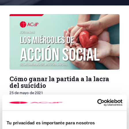
Cómo ganar la partida a la lacra
del suicidio
25 de mayo de 2021
El Secretariado Nacional de Acción Social de la ACdP organiza
la conferencia
‘Cómo ganar la partida a la lacra del
suicidio’
a cargo de
Fernando Miralles Muñoz
, profesor en la
Tu privacidad es importante para nosotros
Universidad CEU San Pablo, psicologo clínico y miembro de la