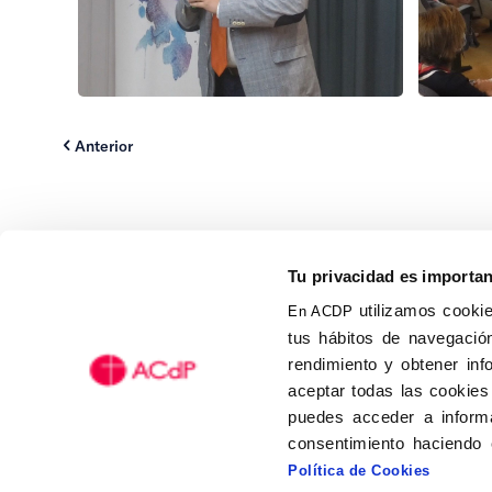
Anterior
Tu privacidad es importa
utilizamos cookie
En ACDP
tus hábitos de navegación
Calle Isaac Peral, 58 C.P.: 2
rendimiento y obtener inf
Tel (+34) 91 456 63 27
aceptar todas las cookies
Fax: (+34) 91 535 19 98
puedes acceder a informa
acdp@acdp.es
consentimiento haciendo 
Política de Cookies