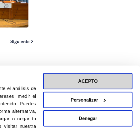
Siguiente
ACEPTO
te el análisis de
ereses, medir el
Personalizar
ontenido. Puedes
ión a eventos
Política de privacidad de RRSS
rma alternativa,
Política de cookies
Denegar
rgar o negar tu
 visitar nuestra
DISEÑO WEB:
BULEBOO ESTUDIO