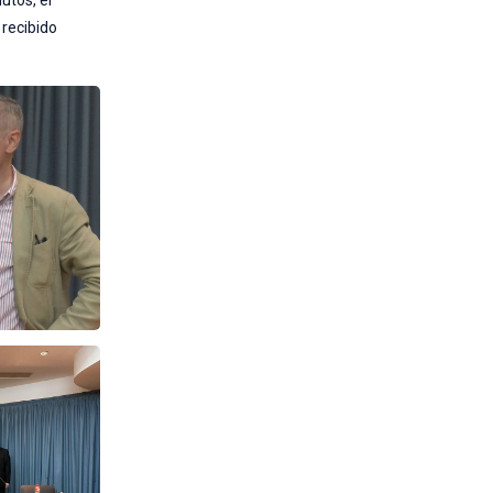
utos, el
 recibido