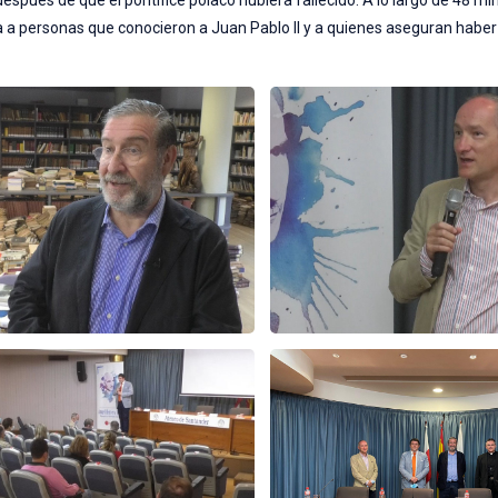
espués de que el pontífice polaco hubiera fallecido. A lo largo de 48 min
ca a personas que conocieron a Juan Pablo II y a quienes aseguran haber