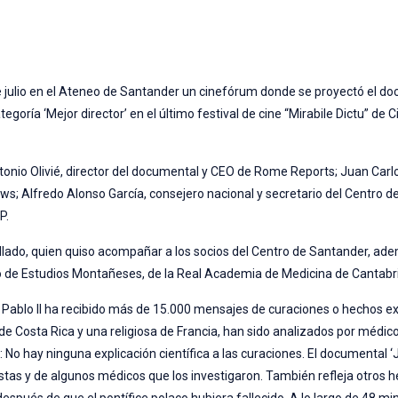
e julio en el Ateneo de Santander un cinefórum donde se proyectó el d
goría ‘Mejor director’ en el último festival de cine “Mirabile Dictu” de 
onio Olivié, director del documental y CEO de Rome Reports; Juan Carl
s; Alfredo Alonso García, consejero nacional y secretario del Centro 
P.
 Hallado, quien quiso acompañar a los socios del Centro de Santander, ad
 de Estudios Montañeses, de la Real Academia de Medicina de Cantabr
Pablo II ha recibido más de 15.000 mensajes de curaciones o hechos ex
e Costa Rica y una religiosa de Francia, han sido analizados por médic
: No hay ninguna explicación científica a las curaciones. El documental ‘
istas y de algunos médicos que los investigaron. También refleja otros