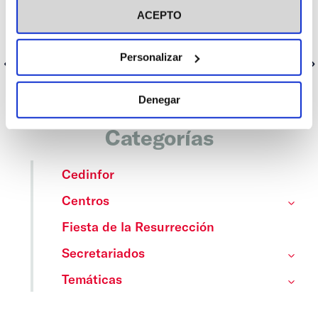
Propagandistas (ACdP) para responder a los debates que nos
ACEPTO
tocan más de cerca. Sin pelos en la lengua, pero con el humor y
la esperanza por bandera. ¿Te sumas?
Personalizar
Anterior
Siguiente
Denegar
Categorías
Cedinfor
Centros
Fiesta de la Resurrección
Secretariados
Temáticas