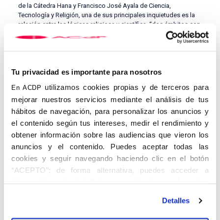
de la Cátedra Hana y Francisco José Ayala de Ciencia,
Tecnología y Religión, una de sus principales inquietudes es la
relación entre las lógicas religiosa y científica, “dos ámbitos con
un gran potencial para enriquecerse mutuamente”, según afirma
el investigador.
Tu privacidad es importante para nosotros
utilizamos cookies propias y de terceros para
En ACDP
mejorar nuestros servicios mediante el análisis de tus
hábitos de navegación, para personalizar los anuncios y
el contenido según tus intereses, medir el rendimiento y
obtener información sobre las audiencias que vieron los
anuncios y el contenido. Puedes aceptar todas las
cookies y seguir navegando haciendo clic en el botón
EL EFECTO AVESTRUZ
“ACEPTO”; de forma alternativa, puedes acceder a
Cuando vienen curvas, ¿metes la cabeza bajo tierra o encaras el
información más detallada y cambiar tus preferencias
desafío de frente? Dicen que a los avestruces les tira la primera
antes de otorgar o negar tu consentimiento haciendo clic
opción, pero estamos convencidos de que hay otra manera de
Detalles
en el botón "Personalizar". Para más información puedes
afrontar los retos. De esta intuición nace El Efecto Avestruz: una
visitar nuestra
serie de entrevistas de la Asociación Católica de
Política de Cookies