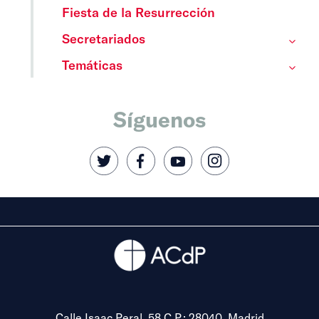
Fiesta de la Resurrección
Secretariados
Temáticas
Síguenos
Calle Isaac Peral, 58 C.P.: 28040, Madrid