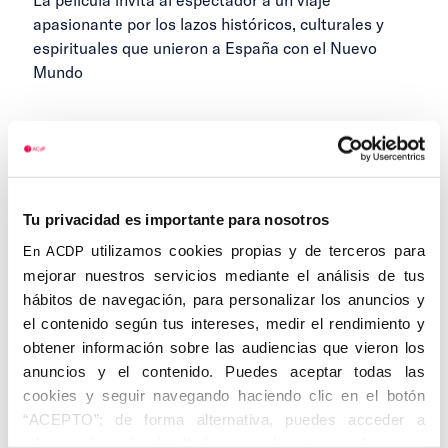
apasionante por los lazos históricos, culturales y
espirituales que unieron a España con el Nuevo
Mundo
4 DE NOVIEMBRE DE 2025
1
2
3
4
Anteriores
Siguientes
Tu privacidad es importante para nosotros
...
5
17
utilizamos cookies propias y de terceros para
En ACDP
mejorar nuestros servicios mediante el análisis de tus
hábitos de navegación, para personalizar los anuncios y
el contenido según tus intereses, medir el rendimiento y
Categorías
obtener información sobre las audiencias que vieron los
anuncios y el contenido. Puedes aceptar todas las
cookies y seguir navegando haciendo clic en el botón
Cedinfor
“ACEPTO”; de forma alternativa, puedes acceder a
Centros
información más detallada y cambiar tus preferencias