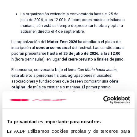
La organización extiende la convocatoria hasta el 25 de
julio de 2026, a las 12:00 h. Si compones música cristiana o
mariana, aún estás a tiempo de presentar tu obra y optar a
actuar en directo el 4 de septiembre.
La organización del
Mater Fest 2026
ha ampliado el plazo de
inscripción al
concurso musical
del festival. Las candidaturas
podrán presentarse
hasta el 25 de julio de 2026, a las 12:00
h
(hora peninsular), en lugar del cierre previsto a finales de junio.
El concurso, convocado bajo el lema
Con María hacia Jesús
,
está abierto a personas físicas, agrupaciones musicales,
asociaciones y fundaciones que deseen compartir una
obra
original
de música cristiana o mariana. El primer premio
incluye
1.000 €
y la
actuación en directo
en el Mater Fest, que
se celebrará el
4 de septiembre de 2026
en el Parque de la
Alameda de Talavera de la Reina. El Mater Fest es un evento de
fe y comunidad organizado por la Basílica de la Virgen del Prado
y la Asociación Católica de Propagandistas, que este 2026
Tu privacidad es importante para nosotros
celebra su tercera edición.
utilizamos cookies propias y de terceros para
En ACDP