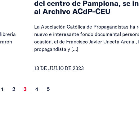
del centro de Pamplona, se i
al Archivo ACdP-CEU
La Asociación Católica de Propagandistas ha r
librería
nuevo e interesante fondo documental persona
braron
ocasión, el de Francisco Javier Unceta Arenal, 
propagandista y
[…]
13 DE JULIO DE 2023
1
2
3
4
5