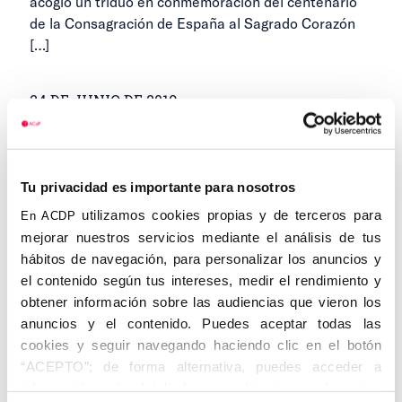
acogió un triduo en conmemoración del centenario
de la Consagración de España al Sagrado Corazón
[…]
24 DE JUNIO DE 2019
...
1
289
290
291
Anteriores
Siguientes
...
Tu privacidad es importante para nosotros
292
293
299
utilizamos cookies propias y de terceros para
En ACDP
mejorar nuestros servicios mediante el análisis de tus
hábitos de navegación, para personalizar los anuncios y
el contenido según tus intereses, medir el rendimiento y
Categorías
obtener información sobre las audiencias que vieron los
anuncios y el contenido. Puedes aceptar todas las
Cedinfor
cookies y seguir navegando haciendo clic en el botón
“ACEPTO”; de forma alternativa, puedes acceder a
Centros
información más detallada y cambiar tus preferencias