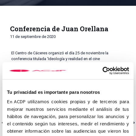
Conferencia de Juan Orellana
11 de septiembre de 2020
El Centro de Cáceres organizó el día 25 de noviembre la
conferencia titulada ‘Ideología y realidad en el cine
contemporáneo’, que corrió a cargo de Juan L. Orellana Gutiérrez
de Terán, profesor de Cine de la Universidad CEU San Pablo,
director del Departamento de Cine de la Conferencia Episcopal
Española y crítico cinematográfico de la Cadena COPE y 13TV. El
acto se desarrolló en el Palacio de la Isla del Ayuntamiento de
Tu privacidad es importante para nosotros
Cáceres, con gran asistencia de público. El ponente fue
presentado por la secretaria local, María Victoria Rodríguez,
utilizamos cookies propias y de terceros para
En ACDP
mientras que el encargado de introducir el acto fue el concejal
mejorar nuestros servicios mediante el análisis de tus
de Cultura de Cáceres, Jesús Bravo.
hábitos de navegación, para personalizar los anuncios y
Anterior
Siguiente
el contenido según tus intereses, medir el rendimiento y
obtener información sobre las audiencias que vieron los