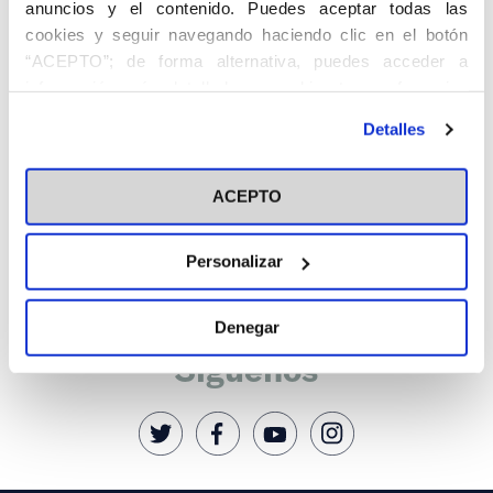
anuncios y el contenido. Puedes aceptar todas las
cookies y seguir navegando haciendo clic en el botón
Categorías
“ACEPTO”; de forma alternativa, puedes acceder a
información más detallada y cambiar tus preferencias
antes de otorgar o negar tu consentimiento haciendo clic
Cedinfor
Detalles
en el botón "Personalizar". Para más información puedes
Centros
visitar nuestra
Política de Cookies
ACEPTO
Fiesta de la Resurrección
Secretariados
Personalizar
Temáticas
Denegar
Síguenos