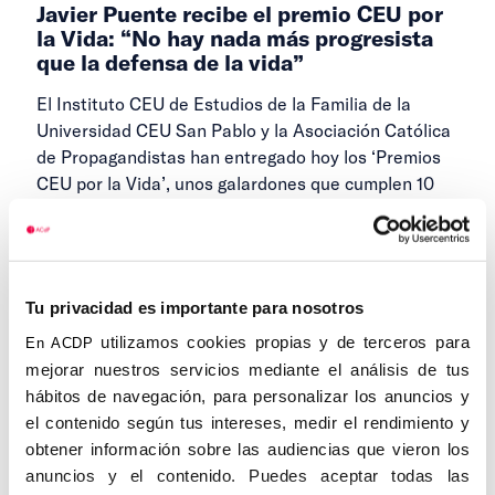
Javier Puente recibe el premio CEU por
la Vida: “No hay nada más progresista
que la defensa de la vida”
El Instituto CEU de Estudios de la Familia de la
Universidad CEU San Pablo y la Asociación Católica
de Propagandistas han entregado hoy los ‘Premios
CEU por la Vida’, unos galardones que cumplen 10
años
22 DE MAYO DE 2025
Tu privacidad es importante para nosotros
utilizamos cookies propias y de terceros para
En ACDP
1
2
3
4
Anteriores
Siguientes
mejorar nuestros servicios mediante el análisis de tus
...
5
6
13
hábitos de navegación, para personalizar los anuncios y
el contenido según tus intereses, medir el rendimiento y
obtener información sobre las audiencias que vieron los
anuncios y el contenido. Puedes aceptar todas las