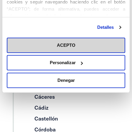
cookies y seguir navegando haciendo clic en el botón
Categorías
“ACEPTO”; de forma alternativa, puedes acceder a
información más detallada y cambiar tus preferencias
Cedinfor
antes de otorgar o negar tu consentimiento haciendo clic
Detalles
en el botón "Personalizar". Para más información puedes
Centros
visitar nuestra
Política de Cookies
Alcalá de Henares
ACEPTO
Alicante
Personalizar
Asturias
Barcelona
Denegar
Bilbao
Cáceres
Cádiz
Castellón
Córdoba