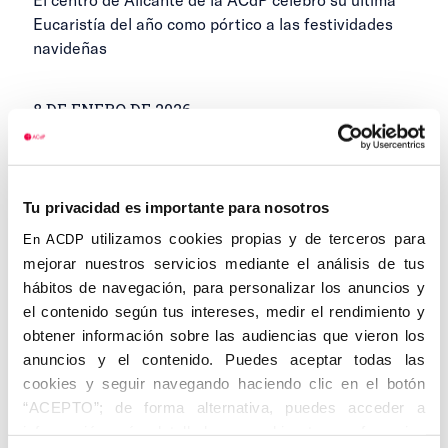
Eucaristía del año como pórtico a las festividades
navideñas
8 DE ENERO DE 2026
...
1
5
6
7
Anteriores
Siguientes
...
8
9
18
Tu privacidad es importante para nosotros
utilizamos cookies propias y de terceros para
En ACDP
mejorar nuestros servicios mediante el análisis de tus
hábitos de navegación, para personalizar los anuncios y
el contenido según tus intereses, medir el rendimiento y
Categorías
obtener información sobre las audiencias que vieron los
anuncios y el contenido. Puedes aceptar todas las
Cedinfor
cookies y seguir navegando haciendo clic en el botón
“ACEPTO”; de forma alternativa, puedes acceder a
Centros
información más detallada y cambiar tus preferencias