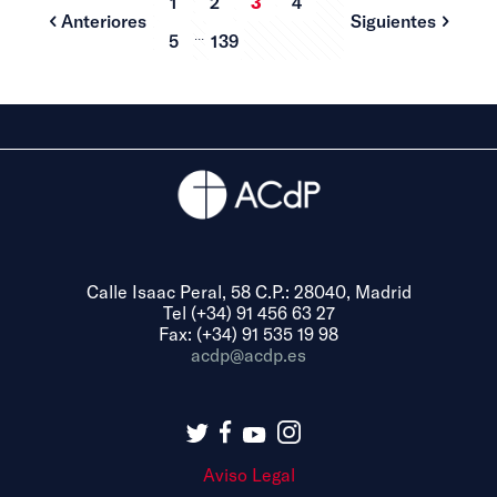
1
2
3
4
Anteriores
Siguientes
...
5
139
Calle Isaac Peral, 58 C.P.: 28040, Madrid
Tel (+34) 91 456 63 27
Fax: (+34) 91 535 19 98
acdp@acdp.es
Aviso Legal