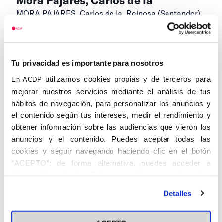
Mora Pajares, Carlos de la
MORA PAJARES, Carlos de la. Reinosa (Santander),
19.I.1908 – Madrid, 6.XII.2004. Abogado, profesor
universitario, oficial del Cuerpo Jurídico Militar, juez,
Agente de Cambio y Bolsa. Natural
[…]
Tu privacidad es importante para nosotros
utilizamos cookies propias y de terceros para
En ACDP
mejorar nuestros servicios mediante el análisis de tus
hábitos de navegación, para personalizar los anuncios y
el contenido según tus intereses, medir el rendimiento y
obtener información sobre las audiencias que vieron los
anuncios y el contenido. Puedes aceptar todas las
cookies y seguir navegando haciendo clic en el botón
“ACEPTO”; de forma alternativa, puedes acceder a
información más detallada y cambiar tus preferencias
antes de otorgar o negar tu consentimiento haciendo clic
Detalles
en el botón "Personalizar". Para más información puedes
visitar nuestra
Política de Cookies