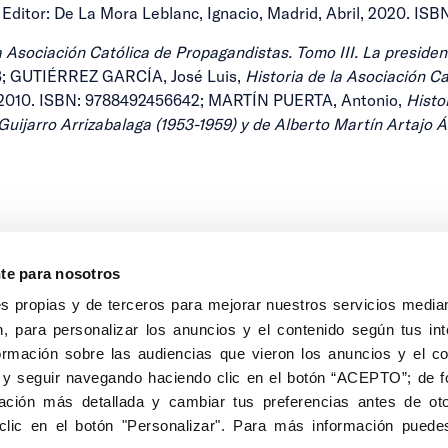
Editor: De La Mora Leblanc, Ignacio, Madrid, Abril, 2020. IS
a Asociación Católica de Propagandistas. Tomo III. La preside
3; GUTIÉRREZ GARCÍA, José Luis,
Historia de la Asociación C
 2010. ISBN: 9788492456642; MARTÍN PUERTA, Antonio,
Histo
Guijarro Arrizabalaga (1953-1959) y de Alberto Martín Artajo Á
nte para nosotros
s propias y de terceros para mejorar nuestros servicios median
, para personalizar los anuncios y el contenido según tus int
8040, Madrid
ormación sobre las audiencias que vieron los anuncios y el c
Aviso Legal
Inscripc
 y seguir navegando haciendo clic en el botón “ACEPTO”; de fo
ción más detallada y cambiar tus preferencias antes de oto
clic en el botón "Personalizar". Para más información puedes