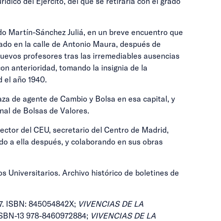
ico del Ejército, del que se retiraría con el grado
do Martín-Sánchez Juliá, en un breve encuentro que
lado en la calle de Antonio Maura, después de
nuevos profesores tras las irremediables ausencias
on anterioridad, tomando la insignia de la
 el año 1940.
za de agente de Cambio y Bolsa en esa capital, y
nal de Bolsas de Valores.
ector del CEU, secretario del Centro de Madrid,
do a ella después, y colaborando en sus obras
 Universitarios. Archivo histórico de boletines de
987. ISBN: 845054842X;
VIVENCIAS DE LA
. ISBN-13 978-8460972884;
VIVENCIAS DE LA