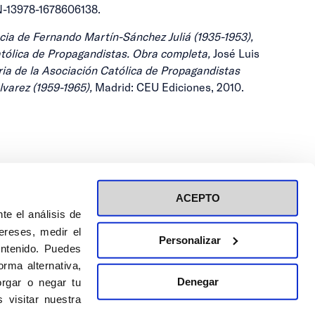
BN-13978-1678606138.
ncia de Fernando Martín-Sánchez Juliá (1935-1953),
atólica de Propagandistas.
Obra completa,
José Luis
ria de la Asociación Católica de Propagandistas
lvarez (1959-1965),
Madrid: CEU Ediciones, 2010.
ACEPTO
te el análisis de
ereses, medir el
Personalizar
ontenido. Puedes
ión a eventos
Política de privacidad de RRSS
rma alternativa,
Política de cookies
Denegar
rgar o negar tu
 visitar nuestra
DISEÑO WEB:
BULEBOO ESTUDIO