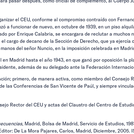
ara pasar después, como oficial de complemento, al Cuerpo Juríd
ganizar el CEU, conforme al compromiso contraído con Fernan
zó a funcionar de nuevo, en octubre de 1939, en un piso alqui
ado por Enrique Calabria, se encargara de reclutar a muchos 
el cargo de decano de la Sección de Derecho, que ya ejercía c
manos del señor Nuncio, en la imposición celebrada en Madrid
en Madrid hasta el año 1943, en que ganó por oposición la pla
sidente, además de su delegado ante la Federación Internacio
ación; primero, de manera activa, como miembro del Consejo R
de las Conferencias de San Vicente de Paúl, y siempre vincula
jo Rector del CEU y actas del Claustro del Centro de Estudios
nsecuencias
, Madrid, Bolsa de Madrid, Servicio de Estudios, 1
ditor: De La Mora Pajares, Carlos, Madrid, Diciembre, 2005