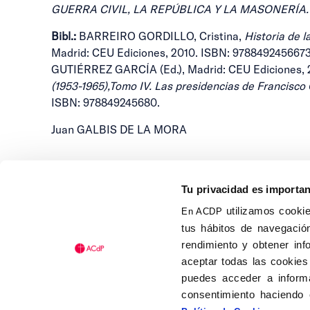
GUERRA CIVIL, LA REPÚBLICA Y LA MASONERÍA.
Bibl.:
BARREIRO GORDILLO, Cristina,
Historia de l
Madrid: CEU Ediciones, 2010. ISBN: 978849245667
GUTIÉRREZ GARCÍA (Ed.), Madrid: CEU Ediciones,
(1953-1965),Tomo IV. Las presidencias de Francisco 
ISBN: 978849245680.
Juan GALBIS DE LA MORA
Tu privacidad es importa
utilizamos cookie
En ACDP
tus hábitos de navegación
Calle Isaac Peral, 58 C.P.: 2
rendimiento y obtener inf
Tel (+34) 91 456 63 27
aceptar todas las cookies
Fax: (+34) 91 535 19 98
puedes acceder a informa
acdp@acdp.es
consentimiento haciendo 