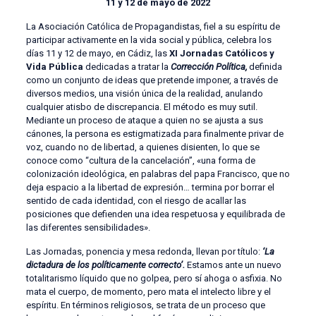
11 y 12 de mayo de 2022
La Asociación Católica de Propagandistas, fiel a su espíritu de
participar activamente en la vida social y pública, celebra los
días 11 y 12 de mayo, en Cádiz, las
XI Jornadas Católicos y
Vida Pública
dedicadas a tratar la
Corrección Política,
definida
como un conjunto de ideas que pretende imponer, a través de
diversos medios, una visión única de la realidad, anulando
cualquier atisbo de discrepancia. El método es muy sutil.
Mediante un proceso de ataque a quien no se ajusta a sus
cánones, la persona es estigmatizada para finalmente privar de
voz, cuando no de libertad, a quienes disienten, lo que se
conoce como “cultura de la cancelación”, «una forma de
colonización ideológica, en palabras del papa Francisco, que no
deja espacio a la libertad de expresión… termina por borrar el
sentido de cada identidad, con el riesgo de acallar las
posiciones que defienden una idea respetuosa y equilibrada de
las diferentes sensibilidades».
Las Jornadas, ponencia y mesa redonda, llevan por título:
‘La
dictadura de los políticamente correcto’.
Estamos ante un nuevo
totalitarismo líquido que no golpea, pero sí ahoga o asfixia. No
mata el cuerpo, de momento, pero mata el intelecto libre y el
espíritu. En términos religiosos, se trata de un proceso que