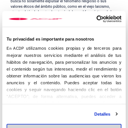
busca no solamente expulsar el fenómeno religioso o sus
valores éticos del ámbito público, como en el viejo laicismo,
sino también de lo privado, atacándolo en el fuero íntimo de las
conciencias, las familias, los colegios, las iglesias, la economía,
el ocio, el lenguaje, los gestos… En términos civiles, amenaza
con destruir las raíces de la democracia, la tolerancia, la
solidaridad, la igualdad ante la ley, el imperio de la ley, así como
Tu privacidad es importante para nosotros
de las libertades recogidas en las cartas de derechos humanos
y, en definitiva, de los valores y creencias que vivificaron e
utilizamos cookies propias y de terceros para
En ACDP
hicieron grande nuestra tradición occidental y europea.
mejorar nuestros servicios mediante el análisis de tus
Estas Jornadas son un espacio de reflexión, donde podemos
hábitos de navegación, para personalizar los anuncios y
compartir ideas y expresarnos sin las ataduras de lo
el contenido según tus intereses, medir el rendimiento y
políticamente correcto.
obtener información sobre las audiencias que vieron los
anuncios y el contenido. Puedes aceptar todas las
PROGRAMA
cookies y seguir navegando haciendo clic en el botón
LAS JORNADAS SE RETRANSMITIRÁN A TRAVÉS DEL CANAL
“ACEPTO”; de forma alternativa, puedes acceder a
DE YOUTUBE DE LA ACdP
:
información más detallada y cambiar tus preferencias
Sigue en directo a partir de las 19:00 horas las jornadas
antes de otorgar o negar tu consentimiento haciendo clic
Detalles
del miércoles 11 de mayo:
en el botón "Personalizar". Para más información puedes
visitar nuestra
Política de Cookies