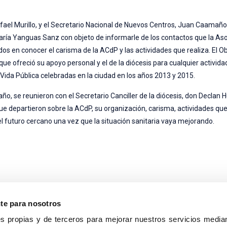
 Rafael Murillo, y el Secretario Nacional de Nuevos Centros, Juan Caamañ
ía Yanguas Sanz con objeto de informarle de los contactos que la Aso
dos en conocer el carisma de la ACdP y las actividades que realiza. El O
que ofreció su apoyo personal y el de la diócesis para cualquier activid
Vida Pública celebradas en la ciudad en los años 2013 y 2015.
ño, se reunieron con el Secretario Canciller de la diócesis, don Declan 
que departieron sobre la ACdP, su organización, carisma, actividades que 
l futuro cercano una vez que la situación sanitaria vaya mejorando.
nte para nosotros
s propias y de terceros para mejorar nuestros servicios median