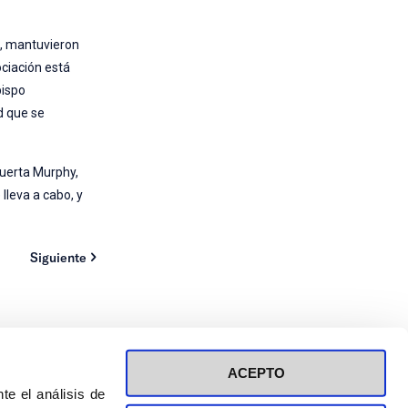
o, mantuvieron
ciación está
bispo
ad que se
Huerta Murphy,
lleva a cabo, y
Siguiente
ACEPTO
te el análisis de