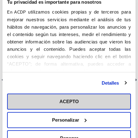
Tu privacidad es importante para nosotros
utilizamos cookies propias y de terceros para
En ACDP
mejorar nuestros servicios mediante el análisis de tus
hábitos de navegación, para personalizar los anuncios y
el contenido según tus intereses, medir el rendimiento y
obtener información sobre las audiencias que vieron los
anuncios y el contenido. Puedes aceptar todas las
Conferencia impartida por Fernando Carmona Espinazo, médico
cookies y seguir navegando haciendo clic en el botón
de la unidad de cuidados paliativos del Hospital Puerta del Mar y
“ACEPTO”; de forma alternativa, puedes acceder a
Delegado Episcopal de la Salud de la Diócesis de Cádiz y Ceuta.
información más detallada y cambiar tus preferencias
antes de otorgar o negar tu consentimiento haciendo clic
Anterior
Siguiente
Detalles
en el botón "Personalizar". Para más información puedes
visitar nuestra
Política de Cookies
ACEPTO
Categorías
Personalizar
Cedinfor