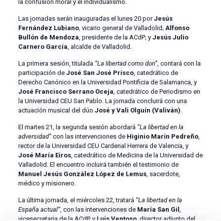
la confusión moral y el individualismo.
Las jornadas serán inauguradas el lunes 20 por
Jesús
Fernández Lubiano
, vicario general de Valladolid;
Alfonso
Bullón de Mendoza
, presidente de la ACdP; y
Jesús Julio
Carnero García
, alcalde de Valladolid.
La primera sesión, titulada
“La libertad como don”
, contará con la
participación de
José San José Prisco
, catedrático de
Derecho Canónico en la Universidad Pontificia de Salamanca, y
José Francisco Serrano Oceja
, catedrático de Periodismo en
la Universidad CEU San Pablo. La jornada concluirá con una
actuación musical del dúo
José y Vali Olguín (Valiván)
.
El martes 21, la segunda sesión abordará
“La libertad en la
adversidad”
con las intervenciones de
Higinio Marín Pedreño
,
rector de la Universidad CEU Cardenal Herrera de Valencia, y
José María Eiros
, catedrático de Medicina de la Universidad de
Valladolid. El encuentro incluirá también el testimonio de
Manuel Jesús González López de Lemus
, sacerdote,
médico y misionero.
La última jornada, el miércoles 22, tratará
“La libertad en la
España actual”
, con las intervenciones de
María San Gil
,
vicesecretaria de la ACdP, y
Luis Ventoso
, director adjunto del