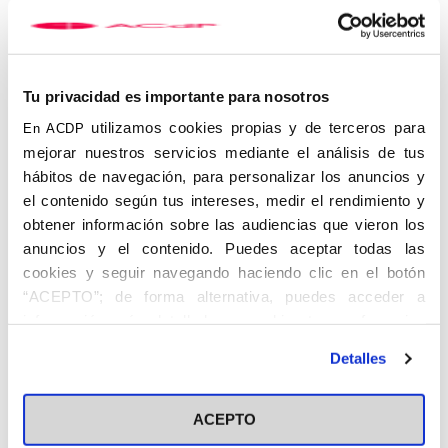
diario
El Debate
. La clausura correrá a cargo de Jesús Fernández
Lubiano, Gonzalo Fernández Escribano, secretario del Centro de
Valladolid de la ACdP, y Marifé de Paz Vera, directora de las
Jornadas. Como cierre, se celebrará la Santa Misa en la capilla
del Centro Diocesano de Espiritualidad.
Tu privacidad es importante para nosotros
Con entrada libre hasta completar aforo, estas jornadas
utilizamos cookies propias y de terceros para
En ACDP
constituyen un espacio de diálogo, pensamiento y acción para
mejorar nuestros servicios mediante el análisis de tus
quienes desean iluminar la vida pública desde la fe cristiana.
hábitos de navegación, para personalizar los anuncios y
DATOS DEL EVENTO:
el contenido según tus intereses, medir el rendimiento y
obtener información sobre las audiencias que vieron los
Fecha:
20-23 de octubre de 2025.
anuncios y el contenido. Puedes aceptar todas las
Lugar:
Centro Diocesano de Espiritualidad de Valladolid.
cookies y seguir navegando haciendo clic en el botón
C/ Santuario, 26
“ACEPTO”; de forma alternativa, puedes acceder a
Entrada libre hasta completar aforo.
información más detallada y cambiar tus preferencias
antes de otorgar o negar tu consentimiento haciendo clic
Detalles
en el botón "Personalizar". Para más información puedes
visitar nuestra
Política de Cookies
ACEPTO