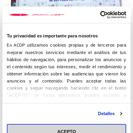
Tu privacidad es importante para nosotros
utilizamos cookies propias y de terceros para
En ACDP
El CEU cubre la fachada del Colegio Mayor con una lona con
mejorar nuestros servicios mediante el análisis de tus
mensajes de los alumnos del Colegio para el Papa | CEU
hábitos de navegación, para personalizar los anuncios y
el contenido según tus intereses, medir el rendimiento y
Los escolares han plasmado en sus trabajos dibujos, cartas,
oraciones, agradecimientos, peticiones y reflexiones dirigidas
obtener información sobre las audiencias que vieron los
personalmente al Papa. Todo este material será recopilado en
anuncios y el contenido. Puedes aceptar todas las
una edición especial que se entregará a León XIV como
cookies y seguir navegando haciendo clic en el botón
recuerdo de su encuentro con los alumnos del CEU durante su
“ACEPTO”; de forma alternativa, puedes acceder a
estancia en España.
información más detallada y cambiar tus preferencias
La iniciativa se enmarca en la campaña
“CEU con el Papa”
, que
antes de otorgar o negar tu consentimiento haciendo clic
agrupa las distintas actividades organizadas por la Fundación
Detalles
en el botón "Personalizar". Para más información puedes
Universitaria San Pablo CEU y la Asociación Católica de
Propagandistas (ACdP) con motivo del viaje apostólico.
visitar nuestra
Política de Cookies
«Queremos dar la bienvenida a León XIV desde un lugar tan
ACEPTO