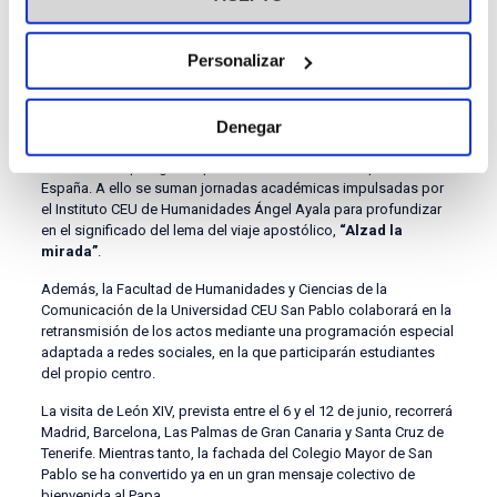
emblemático como el Colegio Mayor de San Pablo. Estos
mensajes reflejan el entusiasmo y el afecto de miles de
personas que forman parte de nuestra comunidad educativa»,
Personalizar
ha señalado el presidente de la Fundación, Alfonso Bullón de
Mendoza.
La preparación de la visita también moviliza a la Dirección de
Denegar
Pastoral y Voluntariado del CEU, que coordina la participación de
más de 2.700 peregrinos procedentes de distintos puntos de
España. A ello se suman jornadas académicas impulsadas por
el Instituto CEU de Humanidades Ángel Ayala para profundizar
en el significado del lema del viaje apostólico,
“Alzad la
mirada”
.
Además, la Facultad de Humanidades y Ciencias de la
Comunicación de la Universidad CEU San Pablo colaborará en la
retransmisión de los actos mediante una programación especial
adaptada a redes sociales, en la que participarán estudiantes
del propio centro.
La visita de León XIV, prevista entre el 6 y el 12 de junio, recorrerá
Madrid, Barcelona, Las Palmas de Gran Canaria y Santa Cruz de
Tenerife. Mientras tanto, la fachada del Colegio Mayor de San
Pablo se ha convertido ya en un gran mensaje colectivo de
bienvenida al Papa.