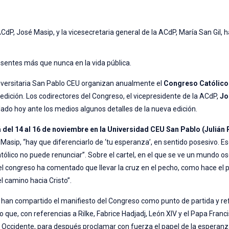
ACdP, José Masip, y la vicesecretaria general de la ACdP, María San Gil,
esentes más que nunca en la vida pública.
niversitaria San Pablo CEU organizan anualmente el
Congreso Católico
edición. Los codirectores del Congreso, el vicepresidente de la ACdP,
Jo
lado hoy ante los medios algunos detalles de la nueva edición.
á
del 14 al 16 de noviembre en la Universidad CEU San Pablo (Julián
asip, “hay que diferenciarlo de ‘tu esperanza’, en sentido posesivo. Es
tólico no puede renunciar”. Sobre el cartel, en el que se ve un mundo o
 del congreso ha comentado que llevar la cruz en el pecho, como hace el 
l camino hacia Cristo”.
 han compartido el manifiesto del Congreso como punto de partida y ref
 que, con referencias a Rilke, Fabrice Hadjadj, León XIV y el Papa Franc
l de Occidente, para después proclamar con fuerza el papel de la esperanza