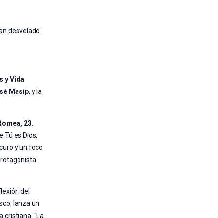
 han desvelado
s y Vida
sé Masip
, y la
 Romea, 23.
e Tú es Dios,
scuro y un foco
protagonista
lexión del
isco, lanza un
 cristiana. “La