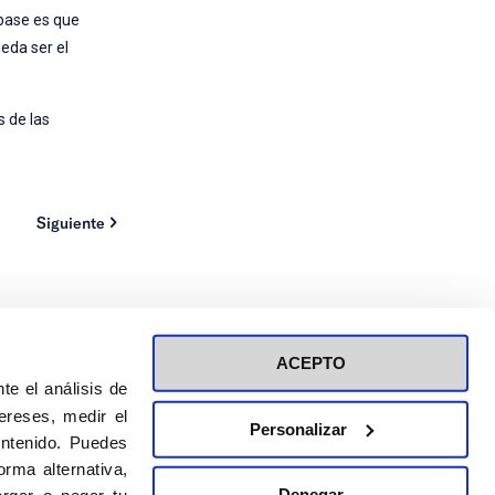
 base es que
eda ser el
s de las
Siguiente
ACEPTO
te el análisis de
ereses, medir el
Personalizar
ontenido. Puedes
ión a eventos
Política de privacidad de RRSS
rma alternativa,
Política de cookies
Denegar