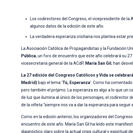
Los codirectores del Congreso, el vicepresidente de la 
algunos datos de la edición de este año.
La verdadera esperanza cristiana nos plantea estar pr
La Asociación Católica de Propagandistas y la Fundación U
Pública
, un foro de encuentro que este año celebrará su 27 
vicesecretaria general de la ACdP,
María San Gil
, han desve
La 27 edición del Congreso Católicos y Vida se celebrar
Madrid)
bajo el lema ‘
Tú, Esperanza
’. Como ha comentado M
pero también el prójimo. La esperanza es algo a lo que un ca
de luz que ilumina al único de los personajes, el codirector
de la viñeta “siempre nos va a dar la esperanza para seguir e
Como en la edición anterior, los organizadores del Congreso
encuentro de este año. María San Gil ha leído este manifiesto
diagnóstico claro sobre la actual crisis cultural y espiritua