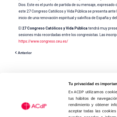
Dios. Este es el punto de partida de su mensaje, expresado d
este 27 Congreso Católicos y Vida Pública se presenta ante
inicio de una renovación espiritual y salvífica de España y d
El
27 Congreso Católicos y Vida Pública
tendrá muy presen
sesiones más recordadas entre los congresistas. Las inscrip
https://www.congreso.ceu.es/
Anterior
Tu privacidad es importa
utilizamos cookie
En ACDP
tus hábitos de navegación
Calle Isaac Peral, 58 C.P.: 2
rendimiento y obtener inf
Tel (+34) 91 456 63 27
aceptar todas las cookies
Fax: (+34) 91 535 19 98