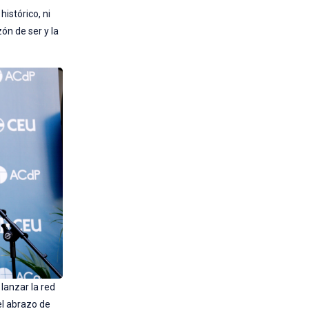
istórico, ni
ón de ser y la
 lanzar la red
el abrazo de