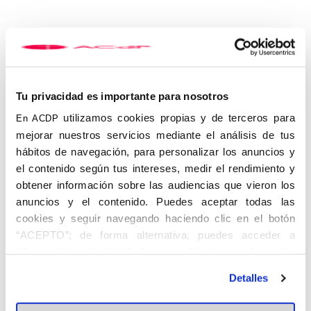
Tu privacidad es importante para nosotros
utilizamos cookies propias y de terceros para
En ACDP
mejorar nuestros servicios mediante el análisis de tus
hábitos de navegación, para personalizar los anuncios y
Si quieres conocer a los mayores Vividores de España, entra en
el contenido según tus intereses, medir el rendimiento y
nuestra web:
www.vividores.org
obtener información sobre las audiencias que vieron los
anuncios y el contenido. Puedes aceptar todas las
cookies y seguir navegando haciendo clic en el botón
“ACEPTO”; de forma alternativa, puedes acceder a
información más detallada y cambiar tus preferencias
antes de otorgar o negar tu consentimiento haciendo clic
Detalles
en el botón "Personalizar". Para más información puedes
visitar nuestra
Política de Cookies