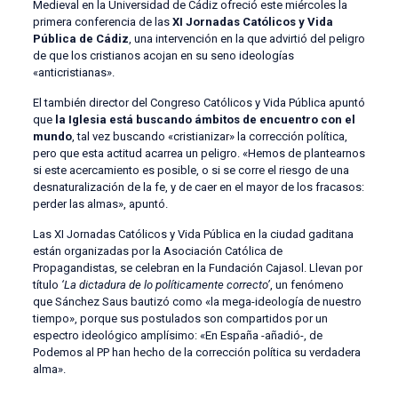
Medieval en la Universidad de Cádiz ofreció este miércoles la
primera conferencia de las
XI Jornadas Católicos y Vida
Pública de Cádiz
, una intervención en la que advirtió del peligro
de que los cristianos acojan en su seno ideologías
«anticristianas».
El también director del Congreso Católicos y Vida Pública apuntó
que
la Iglesia está buscando ámbitos de encuentro con el
mundo
, tal vez buscando «cristianizar» la corrección política,
pero que esta actitud acarrea un peligro. «Hemos de plantearnos
si este acercamiento es posible, o si se corre el riesgo de una
desnaturalización de la fe, y de caer en el mayor de los fracasos:
perder las almas», apuntó.
Las XI Jornadas Católicos y Vida Pública en la ciudad gaditana
están organizadas por la Asociación Católica de
Propagandistas, se celebran en la Fundación Cajasol. Llevan por
título
‘La dictadura de lo políticamente correcto’
, un fenómeno
que Sánchez Saus bautizó como «la mega-ideología de nuestro
tiempo», porque sus postulados son compartidos por un
espectro ideológico amplísimo: «En España -añadió-, de
Podemos al PP han hecho de la corrección política su verdadera
alma».