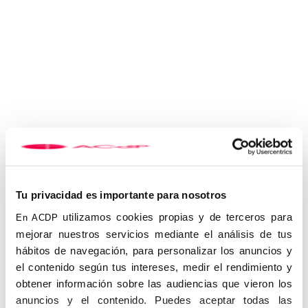
El consenso de la
descristianización
Presentado por
José Ramón Pérez Díaz-Alers
i, socio del
centro de Cádiz de la ACdP, Sánchez Saus planteó que la
Tu privacidad es importante para nosotros
corrección política bebe de dos fuentes: el marxismo cultural y
utilizamos cookies propias y de terceros para
En ACDP
las ideologías liberales, ligadas después a la Revolución Sexual.
mejorar nuestros servicios mediante el análisis de tus
«Este doble origen permite un consenso entre grupos, lobbies y
fuerzas progresistas, tanto izquierdistas como liberales-
hábitos de navegación, para personalizar los anuncios y
centristas», insistió el catedrático.
el contenido según tus intereses, medir el rendimiento y
obtener información sobre las audiencias que vieron los
Sánchez Saus señaló que lo políticamente correcto no es un
sistema filosófico ni un modelo coherente, sino un conjunto de
anuncios y el contenido. Puedes aceptar todas las