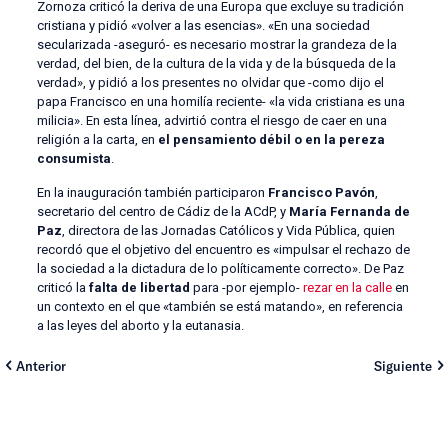
Zornoza criticó la deriva de una Europa que excluye su tradición
cristiana y pidió «volver a las esencias». «En una sociedad
secularizada -aseguró- es necesario mostrar la grandeza de la
verdad, del bien, de la cultura de la vida y de la búsqueda de la
verdad», y pidió a los presentes no olvidar que -como dijo el
papa Francisco en una homilía reciente- «la vida cristiana es una
milicia». En esta línea, advirtió contra el riesgo de caer en una
religión a la carta, en
el pensamiento débil o en la pereza
consumista
.
En la inauguración también participaron
Francisco Pavón
,
secretario del centro de Cádiz de la ACdP, y
María Fernanda de
Paz
, directora de las Jornadas Católicos y Vida Pública, quien
recordó que el objetivo del encuentro es «impulsar el rechazo de
la sociedad a la dictadura de lo políticamente correcto». De Paz
criticó la
falta de libertad
para -por ejemplo-
rezar en la calle
en
un contexto en el que «también se está matando», en referencia
a las leyes del aborto y la eutanasia.
Anterior
Siguiente