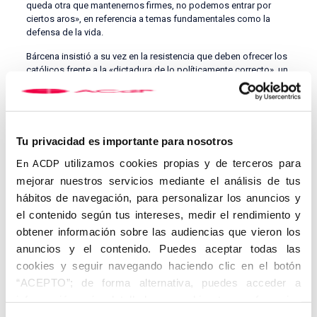
queda otra que mantenernos firmes, no podemos entrar por
ciertos aros», en referencia a temas fundamentales como la
defensa de la vida.
Bárcena insistió a su vez en la resistencia que deben ofrecer los
católicos frente a la «dictadura de lo políticamente correcto», un
fenómeno que, según detalló, hunde sus raíces en el
luteranismo. Desde ahí, el profesor trazó un recorrido histórico
de la corrección política, pasando por la Revolución Francesa, la
masonería o las diversas cumbres de la ONU en las que se
buscaba explícitamente imponer una nueva agenda social en
Tu privacidad es importante para nosotros
áreas como la familia, la sexualidad o el aborto.
utilizamos cookies propias y de terceros para
En ACDP
El experto destacó la influencia de los filósofos de la escuela de
mejorar nuestros servicios mediante el análisis de tus
Frankfurt en la ideología dominante hoy en día –«parten de la
hábitos de navegación, para personalizar los anuncios y
premisa de que el hombre está colonizado por las instituciones,
el contenido según tus intereses, medir el rendimiento y
por el Estado, la Iglesia o la familia, y que ha de ser liberado»,
apuntaba el historiador–y lamentó los avances revolucionarios
obtener información sobre las audiencias que vieron los
en los 70. «En aquel momento la corrección política dejó de
anuncios y el contenido. Puedes aceptar todas las
tener un cariz positivo y se destapó como lo que es: una
cookies y seguir navegando haciendo clic en el botón
mordaza», criticó Bárcena.
“ACEPTO”; de forma alternativa, puedes acceder a
información más detallada y cambiar tus preferencias
antes de otorgar o negar tu consentimiento haciendo clic