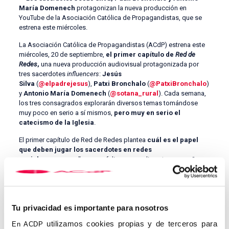
María Domenech
protagonizan la nueva producción en
YouTube de la Asociación Católica de Propagandistas, que se
estrena este miércoles.
La Asociación Católica de Propagandistas (ACdP) estrena este
miércoles, 20 de septiembre,
el primer capítulo de
Red de
Redes
,
una nueva producción audiovisual protagonizada por
tres sacerdotes
influencers
:
Jesús
Silva
(
@elpadrejesus
),
Patxi Bronchalo
(
@PatxiBronchalo
)
y
Antonio María Domenech
(
@sotana_rural
). Cada semana,
los tres consagrados explorarán diversos temas tomándose
muy poco en serio a sí mismos,
pero muy en serio el
catecismo de la Iglesia
.
El primer capítulo de Red de Redes plantea
cuál es el papel
que deben jugar los sacerdotes en redes
sociales:
¿acompañar a sus feligreses o alimentar su ego?
¿Transmitir el Evangelio o cosechar
likes
? A este piloto le
seguirán episodios en los que los tres sacerdotes abordarán
qué ocurre en la misa, los peligros de la adicción a la
pornografía,
el aborto, la realidad del demonio o el arcoiris
Tu privacidad es importante para nosotros
LGBTIQ+,
entre otros.
utilizamos cookies propias y de terceros para
En ACDP