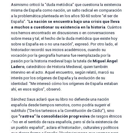
Asimismo criticó la “duda metódica” que cuestiona la existencia
misma de España como nación, un salto radical en comparación
a la problemática planteada en los años 50-60 sobre “el ser de
España”. “
La nación se encuentra bajo una crisis que lleva
a muchos a cuestionar su existencia en la historia
. Cuántos
nos hemos encontrado en discusiones o en conversaciones
sobre mesa y tal, el hecho de la duda metódica que existe hoy
sobre si España es o no una nación”, expresó. Por otro lado, el
historiador recordó sus inicios académicos, cuando su
vocación por la geografía humana fue reemplazada por la
pasión por la historia medieval bajo la tutela de
Miguel Ángel
Ladero
, catedrático de Historia Medieval, quien también
intervino en el acto. Aquel encuentro, según relató, marcó su
interés por los orígenes de España y la evolución de su
identidad: “Me interesó cómo los orígenes de España estaban
ahí, en esos siglos”, observó.
Sánchez Saus aclaró que su libro no defiende una nación
española desde tiempos remotos, como podría sugerir el
subtítulo (“De los tartesios a la Constitución de Cádiz”), sino
que
“rastrea” la consolidación progresiva
de rasgos étnicos
-“no en el sentido de raza española, pero sí de la existencia de
un pueblo español”, aclara el historiador-, culturales y políticos