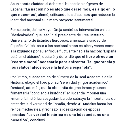
Saus aporta claridad al debate al buscar los orígenes de
España: “
La nación no es algo que decidimos, es algo en lo
que nacemos
“, afirmó, criticando los discursos que reducen la
identidad nacional a un mero proyecto sentimental.
Por su parte, Jaime Mayor Oreja centró su intervención en las
“deslealtades” que, según el presidente del Real Instituto
Universitario de Estudios Europeos, amenaza la unidad de
España. Criticó tanto a los nacionalismos catalán y vasco como
a la izquierda por su enfoque fluctuante hacia la nación: “España
está en el abismo”, declaró, y defendió que
el libro ofrece un
“rearme moral” necesario para enfrentar “la ignorancia y
los relatos falsos sobre la historia española”.
Por último, el académico de número de la Real Academia de la
Historia, elogió el libro por su “serenidad y rigor académico”.
Destacó, además, que la obra evita dogmatismos y busca
fomentar la “conciencia histórica” en lugar de imponer una
«memoria histórica sesgada». Laredo subrayó la importancia de
entender la diversidad de España, desde Al-Ándalus hasta los
reinos medievales, y rechazó la idealización de épocas
pasadas.
“La verdad histórica es una búsqueda, no una
posesión
“, concluyó.