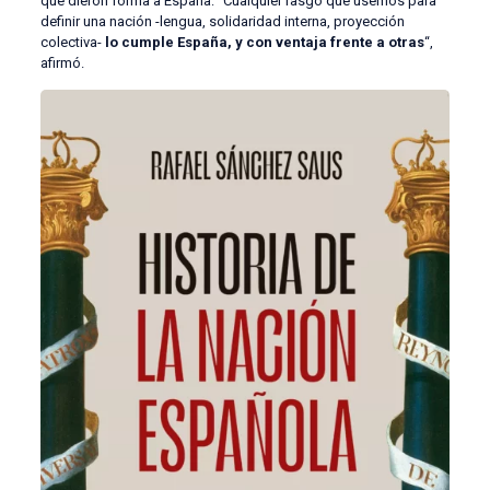
que dieron forma a España: “Cualquier rasgo que usemos para
definir una nación -lengua, solidaridad interna, proyección
colectiva-
lo cumple España, y con ventaja frente a otras
“,
afirmó.