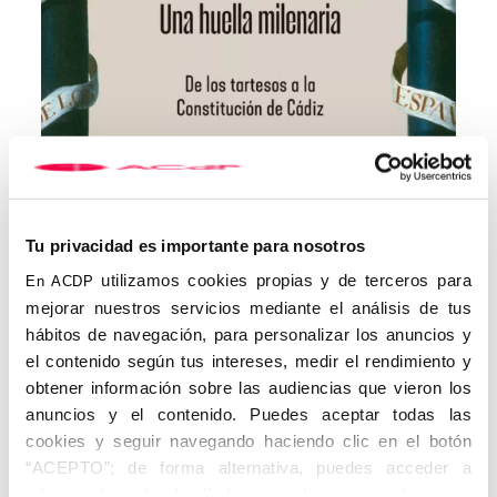
Tu privacidad es importante para nosotros
Portada de Historia de la nación española, de Rafael Sánchez
Saus – La Esfera de los Libros
utilizamos cookies propias y de terceros para
En ACDP
Tres momentos críticos en la
mejorar nuestros servicios mediante el análisis de tus
historia de España
hábitos de navegación, para personalizar los anuncios y
el contenido según tus intereses, medir el rendimiento y
A lo largo de su intervención, Sánchez Saus abordó tres
periodos clave que explican las dificultades que han jalonado la
obtener información sobre las audiencias que vieron los
historia de España como nación. En primer lugar, destacó
anuncios y el contenido. Puedes aceptar todas las
la
invasión musulmana del siglo VIII
, que “fragmentó la
cookies y seguir navegando haciendo clic en el botón
península en múltiples focos cristianos, generando identidades
“ACEPTO”; de forma alternativa, puedes acceder a
particulares que luego chocarían con la unidad”. Más tarde,
señaló que la
monarquía hispánica
, pese a su eficiencia como
información más detallada y cambiar tus preferencias