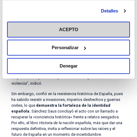
estructura de gobierno, nunca se preocupó por integrar
antes de otorgar o negar tu consentimiento haciendo clic
plenamente esos territorios bajo un modelo estatal uniforme,
Detalles
en el botón "Personalizar". Para más información puedes
“confiando en la lealtad a la Corona más que en instituciones
comunes”, advierte.
visitar nuestra
Política de Cookies
ACEPTO
Finalmente, subrayó el periodo crítico entre 1790 y 1840:
“La
guerra de Independencia y las luchas
internas
convirtieron a España de potencia en un país de
Personalizar
tercera fila dividido en dos Españas irreconciliables”. El
catedrático finalizó su intervención criticando la
«deconstrucción de la nación» por parte de intelectuales e
Denegar
instituciones, y señaló al
Estado de las Autonomías
como
factor que debilita la identidad común: “La negación continua de
lo que nos une puede romper los resortes que evitan la
violencia”, indicó.
Sin embargo, confió en la resistencia histórica de España, pues
ha sabido resistir a invasiones, imperios deshechos y guerras
civiles, lo que
demuestra la fortaleza de la identidad
española.
Sánchez Saus concluyó el acto con un llamado a
recuperar la «conciencia histórica» frente a relatos sesgados.
Por ello, el libro
Historia de la nación española
, más que dar una
respuesta definitiva, invita a reflexionar sobre las raíces y el
futuro de España en un momento de incertidumbre.