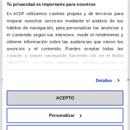
Tu privacidad es importante para nosotros
‘¿Qué puede hacer un jurista frente a la ley de la
eutanasia?’.
utilizamos cookies propias y de terceros para
En ACDP
Intervienen: Segismundo Álvarez Royo-Villanova, notario;
mejorar nuestros servicios mediante el análisis de tus
Gonzalo Ulloa Lapetra, Abogado vicepresidente de la
hábitos de navegación, para personalizar los anuncios y
Asociación Queremos y Patrono de la Fundación Valores y
el contenido según tus intereses, medir el rendimiento y
Sociedad, Patricia Santos Rodríguez, Profesora Titular de
obtener información sobre las audiencias que vieron los
Filosofía Política y del Derecho y Pablo Velasco, Secretario
Nacional de Comunicación de la Asociación Católica de
anuncios y el contenido. Puedes aceptar todas las
Propagandistas.
cookies y seguir navegando haciendo clic en el botón
“ACEPTO”; de forma alternativa, puedes acceder a
ENLACE DE CONEXIÓN:
https://fusp-
ceu.zoom.us/j/96711825584#success
información más detallada y cambiar tus preferencias
antes de otorgar o negar tu consentimiento haciendo clic
Anterior
Siguiente
Detalles
en el botón "Personalizar". Para más información puedes
visitar nuestra
Política de Cookies
ACEPTO
Categorías
Personalizar
Cedinfor