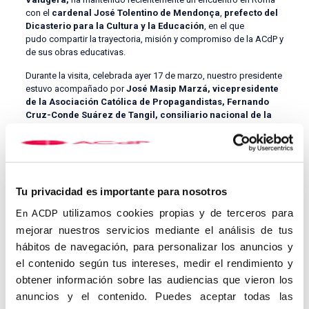
con el
cardenal José Tolentino de Mendonça
,
prefecto del
Dicasterio para la Cultura y la Educación
, en el que
pudo compartir la trayectoria, misión y compromiso de la ACdP y
de sus obras educativas.
Durante la visita, celebrada ayer 17 de marzo, nuestro presidente
estuvo acompañado por
José Masip Marzá, vicepresidente
de la Asociación Católica de Propagandistas, Fernando
Cruz-Conde Suárez de Tangil, consiliario nacional de la
Asociación y por Carmen Fernández de la Cigoña,
secretaria general de la ACdP.
El Presidente y el Vicepresidente
trasladaron al cardenal
Tu privacidad es importante para nosotros
Tolentino de Mendonça la labor realizada por la
Asociación
utilizamos cookies propias y de terceros para
Católica de Propagandistas
, relatándole sus inicios y
En ACDP
haciendo especial hincapié en las actuaciones desarrolladas en
mejorar nuestros servicios mediante el análisis de tus
los últimos años. El desarrollo de
El Debate
, y actividades como
hábitos de navegación, para personalizar los anuncios y
la
Fiesta de la Resurrección
, llamaron muy especialmente la
el contenido según tus intereses, medir el rendimiento y
atención del Cardenal, siendo así que intercambiaron pareceres
acerca de la presencia de la cultura católica en el mundo actual,
obtener información sobre las audiencias que vieron los
y cómo hacerla más presente. La actividad de el
grupo
anuncios y el contenido. Puedes aceptar todas las
educativo CEU y de la Fundación San Pablo CEU
, en sus