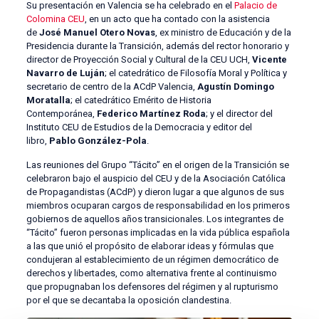
Su presentación en Valencia se ha celebrado en el
Palacio de
Colomina CEU
, en un acto que ha contado con la asistencia
de
José Manuel Otero Novas
, ex ministro de Educación y de la
Presidencia durante la Transición, además del rector honorario y
director de Proyección Social y Cultural de la CEU UCH,
Vicente
Navarro de Luján
; el catedrático de Filosofía Moral y Política y
secretario de centro de la ACdP Valencia,
Agustín Domingo
Moratalla
; el catedrático Emérito de Historia
Contemporánea,
Federico Martínez Roda
; y el director del
Instituto CEU de Estudios de la Democracia y editor del
libro,
Pablo González-Pola
.
Las reuniones del Grupo “Tácito” en el origen de la Transición se
celebraron bajo el auspicio del CEU y de la Asociación Católica
de Propagandistas (ACdP) y dieron lugar a que algunos de sus
miembros ocuparan cargos de responsabilidad en los primeros
gobiernos de aquellos años transicionales. Los integrantes de
“Tácito” fueron personas implicadas en la vida pública española
a las que unió el propósito de elaborar ideas y fórmulas que
condujeran al establecimiento de un régimen democrático de
derechos y libertades, como alternativa frente al continuismo
que propugnaban los defensores del régimen y al rupturismo
por el que se decantaba la oposición clandestina.