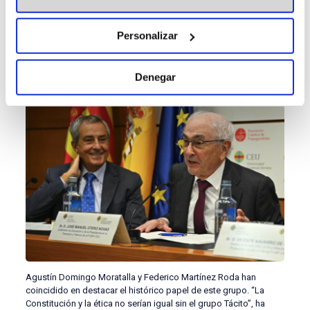
España es que, en contra de lo que normalmente pensamos o
no pensamos, los regímenes políticos se acaban. Es esto lo que
lleva y motiva a la existencia del grupo Tácito”. En este sentido,
Personalizar
ha recordado el papel que tuvieron los miembros de Tácito en el
gobierno de Adolfo Suárez, que les permitió desarrollar las
ideas planteadas.
Denegar
Agustín Domingo Moratalla y Federico Martínez Roda han
coincidido en destacar el histórico papel de este grupo. “La
Constitución y la ética no serían igual sin el grupo Tácito”, ha