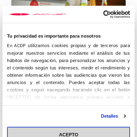
Tu privacidad es importante para nosotros
utilizamos cookies propias y de terceros para
En ACDP
mejorar nuestros servicios mediante el análisis de tus
hábitos de navegación, para personalizar los anuncios y
el contenido según tus intereses, medir el rendimiento y
obtener información sobre las audiencias que vieron los
anuncios y el contenido. Puedes aceptar todas las
En la presentación de este recopilatorio, Vicente Navarro de
Luján ha destacado la figura de
Serafín Ríos
, miembro del
cookies y seguir navegando haciendo clic en el botón
grupo Tácito y secretario del centro de la ACdP en Valencia: “Un
“ACEPTO”; de forma alternativa, puedes acceder a
hombre muy especial, con una personalidad desbordante.
información más detallada y cambiar tus preferencias
Además, fue una persona significativa en la política valenciana y
antes de otorgar o negar tu consentimiento haciendo clic
nacional”.
Detalles
en el botón "Personalizar". Para más información puedes
Por su parte, el ex ministro Otero Novas se ha referido al valor del
visitar nuestra
Política de Cookies
trabajo desarrollado por este grupo, del que fue cofundador: “la
lección que podríamos sacar del grupo Tácito para el futuro de
ACEPTO