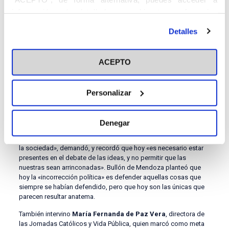
información más detallada y cambiar tus preferencias
La libertad frente a los
totalitarismos
antes de otorgar o negar tu consentimiento haciendo clic
Detalles
en el botón "Personalizar". Para más información puedes
La ponencia de Otero Novas fue precedida por una intervención
visitar nuestra
Política de Cookies
inaugural en la que el presidente de la ACdP,
Alfonso Bullón de
ACEPTO
Mendoza
, celebró que la asociación vuelva a tener presencia en
Vigo. Sobre el tema a debate, Bullón de Mendoza destacó que
«en la edad contemporánea, la Iglesia siempre ha defendido la
libertad frente a los totalitarismos», y pidió no enrocarse en
Personalizar
discusiones estériles sobre si estamos o no en una batalla
cultural.
Denegar
«No creo que debamos concentrar la energía ahí, sino en
defender los valores que vale la pena defender y en evangelizar
la sociedad», demandó, y recordó que hoy «es necesario estar
presentes en el debate de las ideas, y no permitir que las
nuestras sean arrinconadas». Bullón de Mendoza planteó que
hoy la «incorrección política» es defender aquellas cosas que
siempre se habían defendido, pero que hoy son las únicas que
parecen resultar anatema.
También intervino
María Fernanda de Paz Vera
, directora de
las Jornadas Católicos y Vida Pública, quien marcó como meta