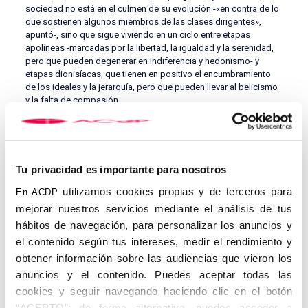
sociedad no está en el culmen de su evolución -«en contra de lo
que sostienen algunos miembros de las clases dirigentes»,
apuntó-, sino que sigue viviendo en un ciclo entre etapas
apolíneas -marcadas por la libertad, la igualdad y la serenidad,
pero que pueden degenerar en indiferencia y hedonismo- y
etapas dionisíacas, que tienen en positivo el encumbramiento
de los ideales y la jerarquía, pero que pueden llevar al belicismo
y la falta de compasión.
«Toda etapa reactiva tiende al extremo contrario», resumió el
ponente, que considera que hoy «hemos empezado el
camino
hacia una nueva fase dionisíaca
», que se percibe en la
mencionada falta de libertad y en la práctica política -apuntó
Tu privacidad es importante para nosotros
aquí hacia los llamados partidos populistas-. Otero Novas
también lamentó la crispación entre políticos: «Cuando miro el
utilizamos cookies propias y de terceros para
En ACDP
Congreso por televisión, no lo reconozco», apuntó el ex
mejorar nuestros servicios mediante el análisis de tus
diputado.La presentación de Otero Novas corrió a cargo de la
hábitos de navegación, para personalizar los anuncios y
directora de la Escuela Universitaria de Magisterio CEU,
Mª
el contenido según tus intereses, medir el rendimiento y
Jesús Ayuso
, quien destacó la «vocación de servicio público»
del ponente. El ponente concluyó su conferencia llamando a los
obtener información sobre las audiencias que vieron los
cristianos a seguir el mandato evangélico de buscar la verdad.
anuncios y el contenido. Puedes aceptar todas las
«
No es solo un imperativo religioso, sino humano
: hemos
cookies y seguir navegando haciendo clic en el botón
de denunciar todos los intentos de restringir nuestra libertad»,
terminó.
“ACEPTO”; de forma alternativa, puedes acceder a