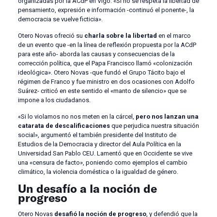
organizadas por la ACdP en Vigo. «Si no se respeta la libertad de
pensamiento, expresión e información -continuó el ponente-, la
democracia se vuelve ficticia».
Otero Novas ofreció su
charla sobre la libertad
en el marco
de un evento que -en la línea de reflexión propuesta por la ACdP
para este año- aborda las causas y consecuencias de la
corrección política, que el Papa Francisco llamó «colonización
ideológica». Otero Novas -que fundó el Grupo Tácito bajo el
régimen de Franco y fue ministro en dos ocasiones con Adolfo
Suárez- criticó en este sentido el «manto de silencio» que se
impone a los ciudadanos.
«Si lo violamos no nos meten en la cárcel,
pero nos lanzan una
catarata de descalificaciones
que perjudica nuestra situación
social», argumentó el también presidente del Instituto de
Estudios de la Democracia y director del Aula Política en la
Universidad San Pablo CEU. Lamentó que en Occidente se vive
una «censura de facto», poniendo como ejemplos el cambio
climático, la violencia doméstica o la igualdad de género.
Un desafío a la noción de
progreso
Otero Novas
desafió la noción de progreso
, y defendió que la