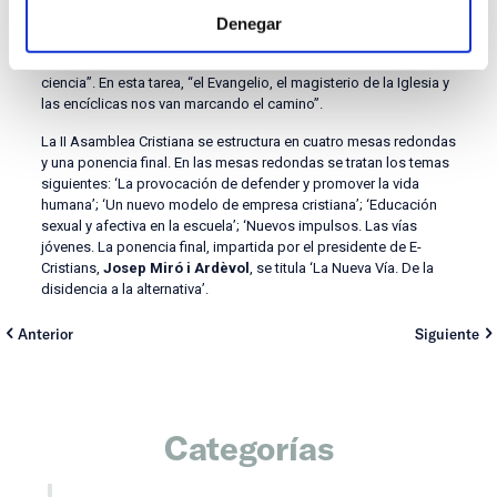
alternativa, en suma, al modelo cultural dominante, conforme al
Denegar
cual “la sociedad ha aceptado un concepto de persona que va
en contra de la propia persona, de la verdad, de la vida y de la
ciencia”. En esta tarea, “el Evangelio, el magisterio de la Iglesia y
las encíclicas nos van marcando el camino”.
La II Asamblea Cristiana se estructura en cuatro mesas redondas
y una ponencia final. En las mesas redondas se tratan los temas
siguientes: ‘La provocación de defender y promover la vida
humana’; ‘Un nuevo modelo de empresa cristiana’; ‘Educación
sexual y afectiva en la escuela’; ‘Nuevos impulsos. Las vías
jóvenes. La ponencia final, impartida por el presidente de E-
Cristians,
Josep Miró i Ardèvol
, se titula ‘La Nueva Vía. De la
disidencia a la alternativa’.
Anterior
Siguiente
Categorías