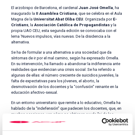
El arzobispo de Barcelona, el cardenal
Juan José Omella
, ha
inaugurado la
II Asamblea Cristiana
, que se celebra en el Aula
Magna de la
Universitat Abat Oliba CEU
. Organizada por
E-
Cristians
, la
Asociación Católica de Propagandistas
y la
propia UAO CEU, esta segunda edición se convocaba con el
lema ‘Nuevos impulsos, vías nuevas. De la disidencia a la
alternativa.
Se ha de formular a una alternativa a una sociedad que da
síntomas de ir por el mal camino, según ha expresado Omella.
En su intervención, ha llamado a abandonar la indiferencia ante
realidades que evidencian una crisis social. Se ha referido a
algunas de ellas: el número creciente de suicidios juveniles, la
falta de expectativas para los jóvenes, el aborto, la
desmotivación de los docentes y la “confusión” reinante en la
educación afectivo-sexual.
En un entorno universitario que remite a lo educativo, Omella ha
hablado de la “indefensión” que padecen los docentes, que, en
muchas ocasiones, ven cómo no obtienen ayuda “ni de los
padres ni de la inspección ni de la consejería”. Respecto a la
educación afectivo-sexual, ha lanzado una voz de alerta sobre el
hecho de que “cada vez crece más hacia abajo en edad el