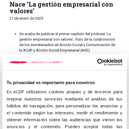
Nace ‘La gestión empresarial con
valores’
21 de enero de 2025
Se acaba de publicar el primer capítulo del pódcast ‘La
gestión empresarial con valores’, fruto de la colaboración
de los secretariados de Acción Social y Comunicación de
la ACdP, y Acción Social Empresarial (ASE).
En el primer capítulo se entrevista a José Antonio Trujillo
Martínez, director general de SAMU.
‘La gestión empresarial con valores’ es un pódcast dirigido a
empresarios, profesionales, dirigentes de empresa,
Tu privacidad es importante para nosotros
emprendedores, estudiantes universitarios y, en general,
a todos los interesados en conocer, de la mano de
utilizamos cookies propias y de terceros para
En ACDP
directivos y empresarios cristianos que contarán sus
mejorar nuestros servicios mediante el análisis de tus
experiencias, cómo es posible gestionar empresas
de
hábitos de navegación, para personalizar los anuncios y
acuerdo con las enseñanzas y valores de la Doctrina Social de la
Iglesia.
el contenido según tus intereses, medir el rendimiento y
obtener información sobre las audiencias que vieron los
Empresarios y directivos de diferentes sectores conversan con
anuncios y el contenido. Puedes aceptar todas las
Ana Campos, directora y presentadora del pódcast, periodista y