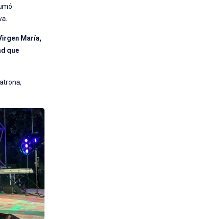
sumó
va.
Virgen María,
ad que
patrona,