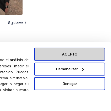
Siguiente
ACEPTO
te el análisis de
ereses, medir el
Personalizar
ontenido. Puedes
ión a eventos
Política de privacidad de RRSS
rma alternativa,
Política de cookies
Denegar
rgar o negar tu
 visitar nuestra
DISEÑO WEB:
BULEBOO ESTUDIO