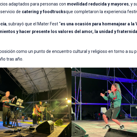
pacios adaptados para personas con
movilidad reducida y mayores
, y 
n servicio de
catering y foodtrucks
que completaron la experiencia festi
rcía
, subrayó que el Mater Fest “
es una ocasión para homenajear a la 
mientos y hacer presente los valores del amor, la unidad y fraternid
posición como un punto de encuentro cultural y religioso en torno a su 
año tras año.