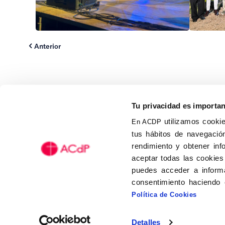
Anterior
Tu privacidad es importa
utilizamos cookie
En ACDP
tus hábitos de navegación
Calle Isaac Peral, 58 C.P.: 2
rendimiento y obtener inf
Tel (+34) 91 456 63 27
aceptar todas las cookies
Fax: (+34) 91 535 19 98
puedes acceder a informa
acdp@acdp.es
consentimiento haciendo 
Política de Cookies
Detalles