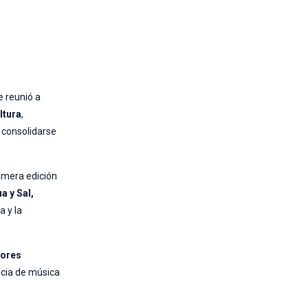
e reunió a
ltura
,
a consolidarse
rimera edición
a y Sal,
a y la
dores
encia de música