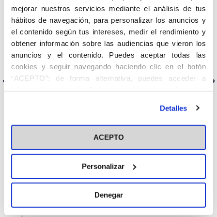
mejorar nuestros servicios mediante el análisis de tus
“Es particularmente cruel que se plantee una ley de eutanasia en
hábitos de navegación, para personalizar los anuncios y
un país que tiene unos cuidados paliativos que están muy
el contenido según tus intereses, medir el rendimiento y
infradimensionados”
.
obtener información sobre las audiencias que vieron los
Enlace:
Manuel Martínez-Sellés: “los médicos estamos
anuncios y el contenido. Puedes aceptar todas las
mayoritariamente en contra de la eutanasia”
cookies y seguir navegando haciendo clic en el botón
“ACEPTO”; de forma alternativa, puedes acceder a
Anterior
Siguiente
información más detallada y cambiar tus preferencias
antes de otorgar o negar tu consentimiento haciendo clic
Detalles
en el botón "Personalizar". Para más información puedes
visitar nuestra
Política de Cookies
Categorías
ACEPTO
Cedinfor
Personalizar
Centros
Fiesta de la Resurrección
Denegar
Secretariados