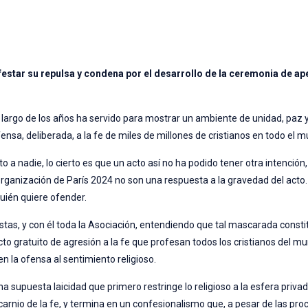
estar su repulsa y condena por el desarrollo de la ceremonia de ap
largo de los años ha servido para mostrar un ambiente de unidad, paz 
fensa, deliberada, a la fe de miles de millones de cristianos en todo el 
to a nadie, lo cierto es que un acto así no ha podido tener otra intención
organización de París 2024 no son una respuesta a la gravedad del acto
uién quiere ofender.
stas, y con él toda la Asociación, entendiendo que tal mascarada consti
acto gratuito de agresión a la fe que profesan todos los cristianos del mu
 la ofensa al sentimiento religioso.
a supuesta laicidad que primero restringe lo religioso a la esfera priva
scarnio de la fe, y termina en un confesionalismo que, a pesar de las pr