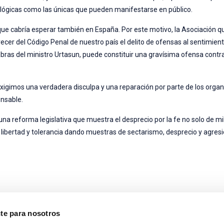
lógicas como las únicas que pueden manifestarse en público.
 que cabría esperar también en España. Por este motivo, la Asociación q
er del Código Penal de nuestro país el delito de ofensas al sentimiento
ras del ministro Urtasun, puede constituir una gravísima ofensa contra 
exigimos una verdadera disculpa y una reparación por parte de los orga
onsable.
na reforma legislativa que muestra el desprecio por la fe no solo de mi
e libertad y tolerancia dando muestras de sectarismo, desprecio y agresi
nte para nosotros