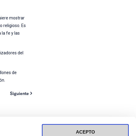
uiere mostrar
 religioso. Es
la fe y las
nizadores del
llones de
ón.
Siguiente
ACEPTO