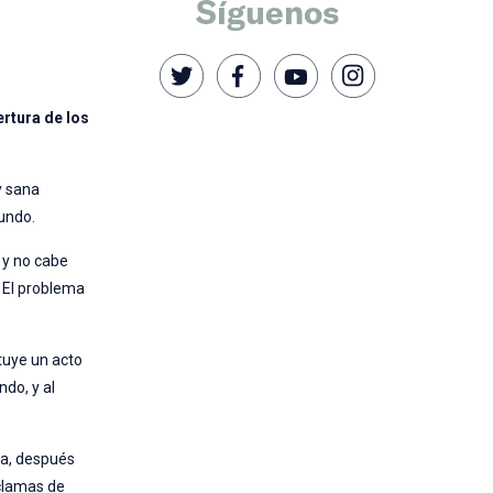
Síguenos
ertura de los
y sana
mundo.
, y no cabe
. El problema
tuye un acto
ndo, y al
da, después
oclamas de