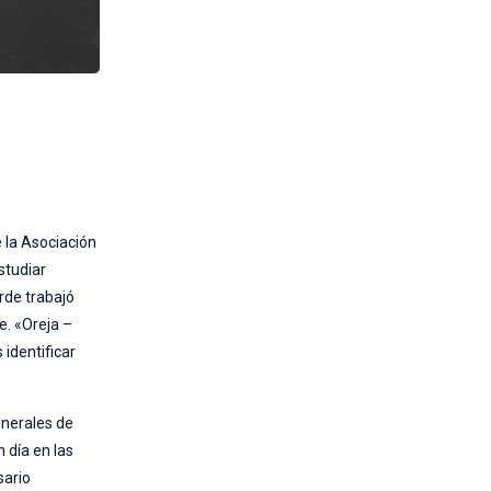
 la Asociación
studiar
rde trabajó
e. «Oreja –
 identificar
generales de
 día en las
sario