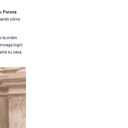
a,
Pureza
ortando cómo
o la orden:
Azcoaga logró
asta su casa.