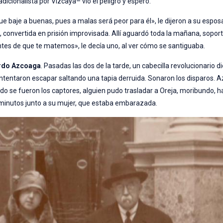
icionalista por Vizcaya– vio el peligro y esperó.
ue baje a buenas, pues a malas será peor para él», le dijeron a su espos
lo, convertida en prisión improvisada. Allí aguardó toda la mañana, sop
ntes de que te matemos», le decía uno, al ver cómo se santiguaba.
ardo Azcoaga
. Pasadas las dos de la tarde, un cabecilla revolucionario di
e intentaron escapar saltando una tapia derruida. Sonaron los disparos. 
do se fueron los captores, alguien pudo trasladar a Oreja, moribundo, h
 minutos junto a su mujer, que estaba embarazada.