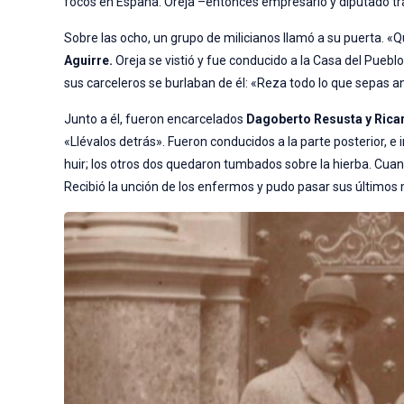
focos en España. Oreja –entonces empresario y diputado trad
Sobre las ocho, un grupo de milicianos llamó a su puerta. «Q
Aguirre.
Oreja se vistió y fue conducido a la Casa del Pueb
sus carceleros se burlaban de él: «Reza todo lo que sepas a
Junto a él, fueron encarcelados
Dagoberto Resusta y Ric
«Llévalos detrás». Fueron conducidos a la parte posterior, 
huir; los otros dos quedaron tumbados sobre la hierba. Cuan
Recibió la unción de los enfermos y pudo pasar sus últimos