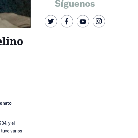
Síguenos
elino
conato
34, y el
e tuvo varios