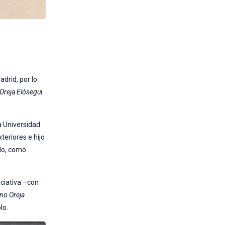
drid, por lo
Oreja Elósegui.
a Universidad
eriores e hijo
odo, como
iciativa –con
no Oreja
lo.