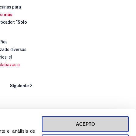
sinas para
ulo más
ovocador:
“Solo
eñas
nzado diversas
ios, el
alabazas a
Siguiente
ACEPTO
te el análisis de