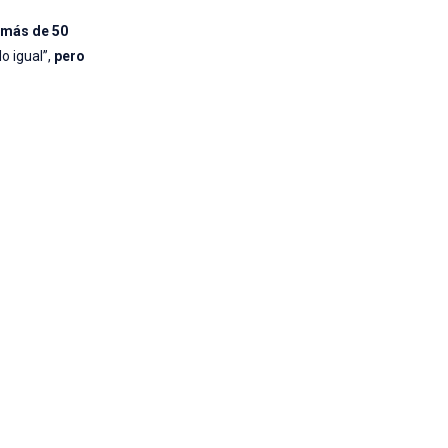
 más de 50
o igual”,
pero