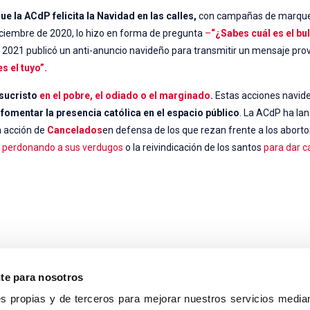
 la ACdP felicita la Navidad en las calles,
con campañas de marque
 diciembre de 2020, lo hizo en forma de pregunta
–
“¿Sabes cuál es el b
en 2021 publicó un anti-anuncio navideño para transmitir un mensaje pr
es el tuyo”.
esucristo
en el pobre, el odiado o el marginado
.
Estas acciones navid
fomentar la presencia católica en el espacio público
. La ACdP ha la
a acción de
Cancelados
en defensa de los que rezan frente a los abortor
 perdonando a sus verdugos
o la reivindicación de los santos
para dar c
nte para nosotros
s propias y de terceros para mejorar nuestros servicios median