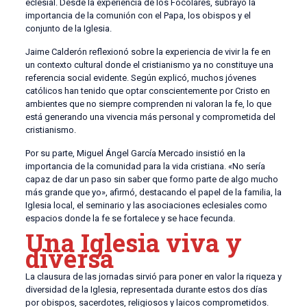
eclesial. Desde la experiencia de los Focolares, subrayó la
importancia de la comunión con el Papa, los obispos y el
conjunto de la Iglesia.
Jaime Calderón reflexionó sobre la experiencia de vivir la fe en
un contexto cultural donde el cristianismo ya no constituye una
referencia social evidente. Según explicó, muchos jóvenes
católicos han tenido que optar conscientemente por Cristo en
ambientes que no siempre comprenden ni valoran la fe, lo que
está generando una vivencia más personal y comprometida del
cristianismo.
Por su parte, Miguel Ángel García Mercado insistió en la
importancia de la comunidad para la vida cristiana. «No sería
capaz de dar un paso sin saber que formo parte de algo mucho
más grande que yo», afirmó, destacando el papel de la familia, la
Iglesia local, el seminario y las asociaciones eclesiales como
espacios donde la fe se fortalece y se hace fecunda.
Una Iglesia viva y
diversa
La clausura de las jornadas sirvió para poner en valor la riqueza y
diversidad de la Iglesia, representada durante estos dos días
por obispos, sacerdotes, religiosos y laicos comprometidos.