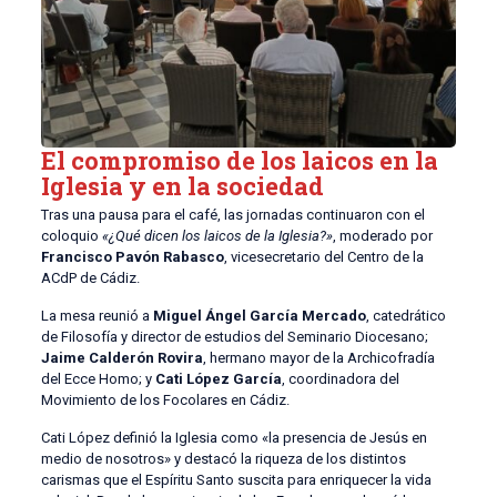
El compromiso de los laicos en la
Iglesia y en la sociedad
Tras una pausa para el café, las jornadas continuaron con el
coloquio
«¿Qué dicen los laicos de la Iglesia?»
, moderado por
Francisco Pavón Rabasco
, vicesecretario del Centro de la
ACdP de Cádiz.
La mesa reunió a
Miguel Ángel García Mercado
, catedrático
de Filosofía y director de estudios del Seminario Diocesano;
Jaime Calderón Rovira
, hermano mayor de la Archicofradía
del Ecce Homo; y
Cati López García
, coordinadora del
Movimiento de los Focolares en Cádiz.
Cati López definió la Iglesia como «la presencia de Jesús en
medio de nosotros» y destacó la riqueza de los distintos
carismas que el Espíritu Santo suscita para enriquecer la vida