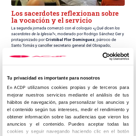
Los sacerdotes reflexionan sobre
la vocación y el servicio
La segunda jornada comenzó con el coloquio
«¿Qué dicen los
sacerdotes de la Iglesia?»
, moderado por Rodrigo Sánchez Ger y
protagonizado por
Cristóbal Flor Domínguez
, párroco de
Santo Tomás y canciller secretario general del Obispado;
Guillermo Domínguez Leonsegui
, párroco de San Servando y
San Germán y canónigo del Cabildo Catedralicio; y
Pascual
Saturio, O.P.
, prior del Convento de Santo Domingo.
Los tres sacerdotes compartieron los caminos personales que
Tu privacidad es importante para nosotros
les condujeron al sacerdocio y reflexionaron sobre los desafíos
actuales de la vida eclesial.
utilizamos cookies propias y de terceros para
En ACDP
mejorar nuestros servicios mediante el análisis de tus
Cristóbal Flor explicó que su vocación nació siendo monaguillo,
impresionado por la manera en que un sacerdote celebraba la
hábitos de navegación, para personalizar los anuncios y
Eucaristía. Más allá de su cercanía o dinamismo, lo que le
el contenido según tus intereses, medir el rendimiento y
impactó fue el profundo sentido de lo sagrado que transmitía
obtener información sobre las audiencias que vieron los
durante la liturgia. «Algo cambiaba cuando subía al altar»,
anuncios y el contenido. Puedes aceptar todas las
recordó, señalando que esa experiencia marcó definitivamente
su vida.
cookies y seguir navegando haciendo clic en el botón