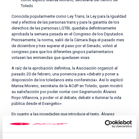
Toledo
Conocida popularmente como Ley Trans, la Ley para la Igualdad
real y efectiva de las personas trans y para la garantía de los
derechos de las personas LGTBI, quedaba definitivamente
aprobada la semana pasada en el Congreso de los Diputados.
Precisamente, la norma, salió de la Cámara Baja el pasado mes
de diciembre y tras superar el paso por el Senado, volvió al
congreso para que los diferentes grupos parlamentarios
votasen las enmiendas que quedasen vivas.
A raíz de la aprobación definitiva, la Asociación organizó el
pasado 20 de febrero, una ponencia para «debatir y poner a
disposición de los toledanos esta conferencia». Así lo explicó
Marisa Moreno, secretaria de la ACdP en Toledo, quien mostró
su satisfacción por poder contar con Segismundo Álvarez
Royo-Villanova, y poder «ir al debate, debatir e iluminar la vida
pública desde el Evangelio».
En cuanto a las novedades que introduce el texto, Álvarez
destacó la posibilidad de que los menores desde los 16 años
puedan solicitar el cambio, y en casos concretos desde los 12,
siempre y cuando cuenten con una autorización judicial y/o el
consentimiento de los padres.