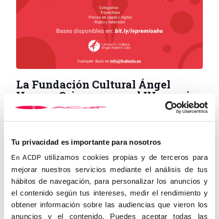
La Fundación Cultural Ángel
Herrera Oria convoca el IV premio
de periodismo Ángel Herrera Oria
19 de mayo de 2021
Tu privacidad es importante para nosotros
La Fundación Cultural Ángel Herrera Oria, obra de la Asociación
utilizamos cookies propias y de terceros para
En ACDP
Católica de Propagandistas (ACdP), convoca el
IV Premio de
mejorar nuestros servicios mediante el análisis de tus
Periodismo Ángel Herrera Oria.
El Premio tiene como
hábitos de navegación, para personalizar los anuncios y
objetivo de reconocer y valorar el papel desempeñado por los
el contenido según tus intereses, medir el rendimiento y
profesionales de los medios de comunicación en la difusión de
los valores de la Doctrina Social de la Iglesia, en cuanto a su
obtener información sobre las audiencias que vieron los
proyección en la vida pública.
anuncios y el contenido. Puedes aceptar todas las