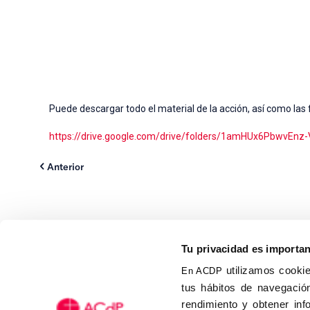
Puede descargar todo el material de la acción, así como las 
https://drive.google.com/drive/folders/1amHUx6PbwvEn
Anterior
Tu privacidad es importa
utilizamos cookie
En ACDP
tus hábitos de navegación
Calle Isaac Peral, 58 C.P.: 2
rendimiento y obtener inf