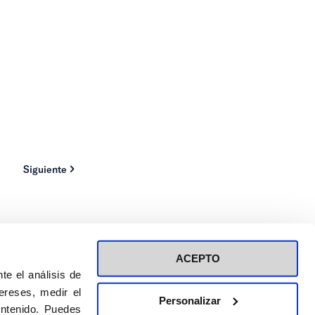
Siguiente
ACEPTO
te el análisis de
ereses, medir el
Personalizar
ontenido. Puedes