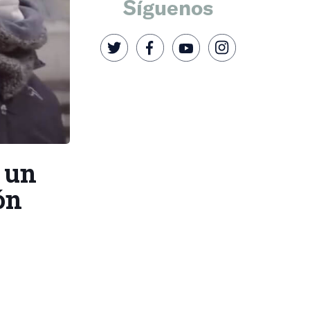
Síguenos
 un
ón
.