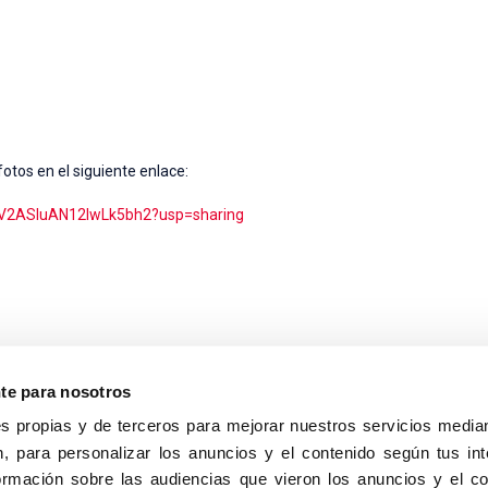
fotos en el siguiente enlace:
z-V2ASluAN12IwLk5bh2?usp=sharing
nte para nosotros
s propias y de terceros para mejorar nuestros servicios median
, para personalizar los anuncios y el contenido según tus int
8040, Madrid
ormación sobre las audiencias que vieron los anuncios y el c