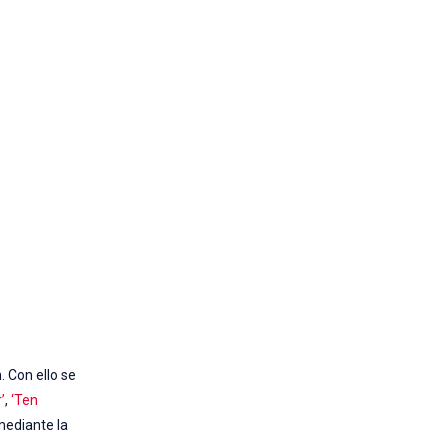
. Con ello se
’
,
‘Ten
 mediante la