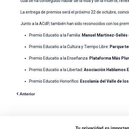
cual se ha conseguido hablar de la vida y de la muerte, refle
La entrega de premios será el próximo 22 de octubre, coinci
Junto a la ACdP, también han sido
reconocidos con los prem
Premio Educatio a la Familia:
Manuel Martínez-Sellés 
Premio Educatio a la Cultura y Tiempo Libre:
Parque te
Premio Educatio a la Enseñanza:
Plataforma Más Plu
Premio Educatio a la Libertad:
Asociación Hablamos 
Premio Educatio Honorífico:
Escolanía del Valle de lo
Anterior
Tu privacidad es importa