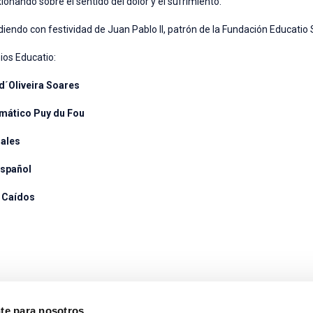
xionando sobre el sentido del dolor y el sufrimiento.
diendo con festividad de Juan Pablo II, patrón de la Fundación Educatio
ios Educatio:
d´Oliveira Soares
mático Puy du Fou
rales
Español
s Caídos
nte para nosotros