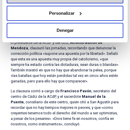
implicaciones de
la corrección política para la bioética
, el
derecho a la vida o la política de partidos. «Ahí no hay
Personalizar
contemplaciones: si no comulgas con el pensamiento único, te
dan una patada en el culo», relató Pérez Dorao, ex concejal de
Ciudadanos en Cádiz.
Denegar
«Una apuesta por la libertad»
El presidente de la ACdP y del CEU,
Alfonso Bullón de
Mendoza
, clausuró las jornadas, recordando que denunciar la
corrección política «supone una apuesta por la libertad». Señaló
que esta es una apuesta muy propia del catolicismo, «que
siempre ha estado contra las dictaduras, sean duras o blandas».
También insistió en que no hay que abandonar la pelea, porque
«las batallas que hoy están perdidas tal vez en cinco años estén
ganadas, pero para ello hay que comparecer».
La clausura corrió a cargo de
Francisco Pavón
, secretario del
centro de Cádiz de la ACdP, y el sacerdote
Manuel de la
Puente
, consiliario de este centro, quien citó a San Agustín para
recordar que no hay tiempos mejores ni peores, y que «como
creyentes tenemos todo el derecho del mundo a ser optimistas,
a pesar de los pesares». «Dios tiene fe en nosotros, confía en
nosotros, como instrumentos», concluyó.