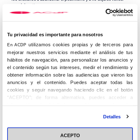
por el derrotismo.
Tu privacidad es importante para nosotros
utilizamos cookies propias y de terceros para
En ACDP
mejorar nuestros servicios mediante el análisis de tus
hábitos de navegación, para personalizar los anuncios y
el contenido según tus intereses, medir el rendimiento y
obtener información sobre las audiencias que vieron los
«Comparecer en la batalla»
anuncios y el contenido. Puedes aceptar todas las
cookies y seguir navegando haciendo clic en el botón
Pérez Dorao, por su parte, reflexionó sobre el planteamiento
inicial de la corrección política -«me parece que
evitar que se
“ACEPTO”; de forma alternativa, puedes acceder a
excluya, margine o insulte a grupos socialmente
información más detallada y cambiar tus preferencias
discriminados
es loable», apuntó-, pero lamentó la deriva
antes de otorgar o negar tu consentimiento haciendo clic
actual del fenómeno. «Hoy se pretende introducir en el campo
Detalles
en el botón "Personalizar". Para más información puedes
del pensamiento, y ahí es donde se vuelve perjudicial», destacó.
visitar nuestra
Política de Cookies
En el debate, que estuvo moderado por Felicidad Rodríguez,
ACEPTO
socia del centro de Cádiz de la ACdP, también se abordaron las