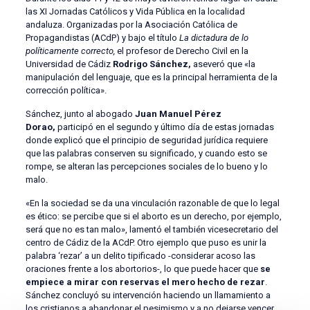
las XI Jornadas Católicos y Vida Pública en la localidad
andaluza. Organizadas por la Asociación Católica de
Propagandistas (ACdP) y bajo el título
La dictadura de lo
políticamente correcto,
el profesor de Derecho Civil en la
Universidad de Cádiz
Rodrigo Sánchez,
aseveró que «la
manipulación del lenguaje, que es la principal herramienta de la
corrección política».
Sánchez, junto al abogado
Juan Manuel Pérez
Dorao,
participó en el segundo y último día de estas jornadas
donde explicó que el principio de seguridad jurídica requiere
que las palabras conserven su significado, y cuando esto se
rompe, se alteran las percepciones sociales de lo bueno y lo
malo.
«En la sociedad se da una vinculación razonable de que lo legal
es ético: se percibe que si el aborto es un derecho, por ejemplo,
será que no es tan malo», lamentó el también vicesecretario del
centro de Cádiz de la ACdP. Otro ejemplo que puso es unir la
palabra ‘rezar’ a un delito tipificado -considerar acoso las
oraciones frente a los abortorios-, lo que puede hacer que
se
empiece a mirar con reservas el mero hecho de rezar
.
Sánchez concluyó su intervención haciendo un llamamiento a
los cristianos a abandonar el pesimismo y a no dejarse vencer