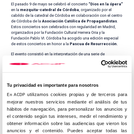
El pasado 9 de mayo se celebró el concierto
“Dios en la ópera”
en la
mezquita-catedral de Córdoba
, organizado por el
cabildo de la catedral de Córdoba en colaboración con el centro
de Córdoba de la
Asociación Católica de Propagandistas
.
Estos conciertos son celebrados con regularidad en Madrid,
organizados por la Fundación Cultural Herrera Oria y la
Fundación Pablo VI. Córdoba ha acogido una edición especial
de estos conciertos en honor a la
Pascua de Resurrección.
El evento consistió en la interpretación de una serie de
fragmentos de obras de ópera a cargo de la orquesta y coro de
la Catedral de Córdoba con las voces de la Fundación Operística
de Navarra. Todo el conjunto fue dirigido por la batuta del
director musical Clemente Mata, en una cuidada puesta en
escena en un entorno que invita a la contemplación, la mezquita-
Tu privacidad es importante para nosotros
catedral de Córdoba.
utilizamos cookies propias y de terceros para
En ACDP
Esta iniciativa ha unido patrimonio histórico con cultura de
mejorar nuestros servicios mediante el análisis de tus
primer nivel y espiritualidad cristiana. Contó con la asistencia de
hábitos de navegación, para personalizar los anuncios y
más de 1300 personas, que pudieron asistir de forma
completamente gratuita.
el contenido según tus intereses, medir el rendimiento y
obtener información sobre las audiencias que vieron los
anuncios y el contenido. Puedes aceptar todas las