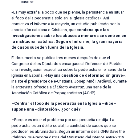
casos»
«Es muy extraña, a poco que se piense, la persistencia en situar
el foco de la pederastia solo en la Iglesia católica». Así
comienza el
Informe a la mayoría
, un estudio publicado por la
asociación catalana e-Cristians, que
condena que las
investigaciones sobre los abusos a menores se centren en
la institución católica. Según el informe, la gran mayoría
de casos suceden fuera de la Iglesia
.
El documento se publica tres meses después de que el
Congreso de los Diputados encargase al Defensor del Pueblo
una investigación específica sobre la pederastia en el seno de la
Iglesia en España. «Hay una
cuestión de deformación grave
»,
insiste el presidente de e-Cristians, Josep Miró i Ardèvol, durante
la entrevista ofrecida a
El Efecto Avestruz
, una serie de la
Asociación Católica de Propagandistas (ACdP).
–Centrar el foco de la pederastia en la Iglesia –dice–
supone una «distorsión», ¿por qué?
–Porque es mirar el problema por una pequeña rendija. La
pederastia es un delito social, la cantidad de casos que se
producen es abrumadora. Según un informe de la ONG Save the
Children, que recoge datos del Ministerio del Interior, entre 2019