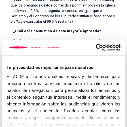
que los presuntos delitos cometidos por miembros de la Iglesia
se elevan al 0,4 %. La pregunta, entonces, es: ¿por qué el
Gobierno y el Congreso de los Diputados sitúan el foco sobre el
0,5 %, y evitan tratar el 99,5 % restante?
–¿Cuál es la casuística de esta mayoría ignorada?
–Según los estudios, la mayoría de casos se dan en el entorno
familiar. También son significativos los que se producen en la
escuela, entre los amigos, en pareja –cuando se trata de
adolescentes–, con monitores o en relaciones a través de
internet. Lo que hay es una cuestión de deformación grave, se
Tu privacidad es importante para nosotros
convierte a la Iglesia en chivo expiatorio. Ocultando la magnitud
del problema, además, se elimina la posibilidad de tratar a las
utilizamos cookies propias y de terceros para
En ACDP
víctimas y de establecer políticas preventivas, porque
mejorar nuestros servicios mediante el análisis de tus
desaparece la casuística del delito.
hábitos de navegación, para personalizar los anuncios y
–En su informe advierten de que este enfoque, además,
el contenido según tus intereses, medir el rendimiento y
distorsiona los derechos constitucionales de los católicos.
obtener información sobre las audiencias que vieron los
¿En qué sentido?
anuncios y el contenido. Puedes aceptar todas las
–Cuando el Congreso acuerda encargar al Defensor del Pueblo
cookies y seguir navegando haciendo clic en el botón
que investigue los casos de pederastia, pero únicamente los
“ACEPTO”; de forma alternativa, puedes acceder a
producidos en el ámbito de la Iglesia católica, está vulnerando el