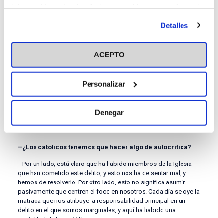
artículo 14 de la Constitución Española. Ahí se establece que
información más detallada y cambiar tus preferencias
nadie puede ser discriminado por su raza, su sexo… ni su
antes de otorgar o negar tu consentimiento haciendo clic
religión. Se hace con la Iglesia y no pasa absolutamente nada.
Detalles
en el botón "Personalizar". Para más información puedes
Pero hay más.
visitar nuestra
Política de Cookies
–¿Otra vulneración de derechos?
ACEPTO
–Sí. Ninguna instancia del poder institucional puede adoptar
decisiones que no sean razonadas. Esto significa que, cuando
Personalizar
se adopta un acuerdo, se ha de motivar el por qué, pero este del
que hablamos se adoptó sin entrar a explicar en ningún
momento por qué solo se considera a la Iglesia católica.
Además, también se retuerce la misión del Defensor del Pueblo,
Denegar
que es defender a los ciudadanos frente a las administraciones.
Su acción no debe ser hacia la sociedad civil.
–¿Los católicos tenemos que hacer algo de autocrítica?
–Por un lado, está claro que ha habido miembros de la Iglesia
que han cometido este delito, y esto nos ha de sentar mal, y
hemos de resolverlo. Por otro lado, esto no significa asumir
pasivamente que centren el foco en nosotros. Cada día se oye la
matraca que nos atribuye la responsabilidad principal en un
delito en el que somos marginales, y aquí ha habido una