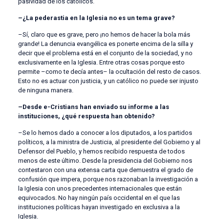
pasividad de los católicos.
–¿La pederastia en la Iglesia no es un tema grave?
–Sí, claro que es grave, pero ¡no hemos de hacer la bola más
grande! La denuncia evangélica es ponerte encima de la silla y
decir que el problema está en el conjunto de la sociedad, y no
exclusivamente en la Iglesia. Entre otras cosas porque esto
permite –como te decía antes– la ocultación del resto de casos.
Esto no es actuar con justicia, y un católico no puede ser injusto
de ninguna manera.
–Desde e-Cristians han enviado su informe a las
instituciones, ¿qué respuesta han obtenido?
–Se lo hemos dado a conocer a los diputados, a los partidos
políticos, a la ministra de Justicia, al presidente del Gobierno y al
Defensor del Pueblo, y hemos recibido respuesta de todos
menos de este último. Desde la presidencia del Gobierno nos
contestaron con una extensa carta que demuestra el grado de
confusión que impera, porque nos razonaban la investigación a
la Iglesia con unos precedentes internacionales que están
equivocados. No hay ningún país occidental en el que las
instituciones políticas hayan investigado en exclusiva a la
Iglesia.