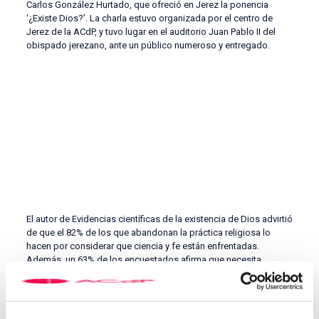
Carlos González Hurtado, que ofreció en Jerez la ponencia
‘¿Existe Dios?’. La charla estuvo organizada por el centro de
Jerez de la ACdP, y tuvo lugar en el auditorio Juan Pablo II del
obispado jerezano, ante un público numeroso y entregado.
El autor de Evidencias científicas de la existencia de Dios advirtió
de que el 82% de los que abandonan la práctica religiosa lo
hacen por considerar que ciencia y fe están enfrentadas.
Además, un 63% de los encuestados afirma que necesita
pruebas para creer. Frente a esto, González Hurtado defendió
que nunca ha habido tantas evidencias científicas sobre la
existencia de Dios como hoy en día, desde ámbitos como la
química, la cosmología, la biología o las matemáticas. También