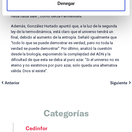
Denegar
universo no es solo materia, sino también espacio y tiempo”,
dijo, apuntando a la necesidad de un acto creador porque “de la
nada nada sale”, como decía Parménides.
Además, González Hurtado apuntó que, a la luz de la segunda
ley de la termodinámica, está claro que el universo tendrá un
final, debido al aumento de la entropía. Señaló igualmente que
“todo lo que se puede demostrar es verdad, pero no toda la
verdad se puede demostrar”. Por último, analizó la cuestión
desde la biología, exponiendo la complejidad del ADN y la
dificultad de que esta se deba al puro azar. “Si el universo no es
eterno y no existimos por puro azar, solo queda una alternativa
válida: Dios sí existe”.
Anterior
Siguiente
Categorías
Cedinfor