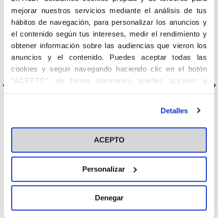
Para ello, mantuvo un encuentro con el rector, Rafael Rodríguez-
mejorar nuestros servicios mediante el análisis de tus
Ponga, y los profesores Carmen Cortés y Pablo Nuevo. La
participación de estos dos profesores en la reunión con
hábitos de navegación, para personalizar los anuncios y
Fernández de la Cigoña entronca con las responsabilidades que
el contenido según tus intereses, medir el rendimiento y
ambos tienen en la Asociación Católica de Propagandistas
obtener información sobre las audiencias que vieron los
(ACdP). Pablo Nuevo es el secretario del Centro en Barcelona de
anuncios y el contenido. Puedes aceptar todas las
la ACdP y Carmen Cortés dirige la Secretaría de Familia y Vida, a
escala nacional.
cookies y seguir navegando haciendo clic en el botón
“ACEPTO”; de forma alternativa, puedes acceder a
Anterior
Siguiente
información más detallada y cambiar tus preferencias
antes de otorgar o negar tu consentimiento haciendo clic
Detalles
en el botón "Personalizar". Para más información puedes
visitar nuestra
Política de Cookies
Categorías
ACEPTO
Cedinfor
Personalizar
Centros
Fiesta de la Resurrección
Denegar
Secretariados