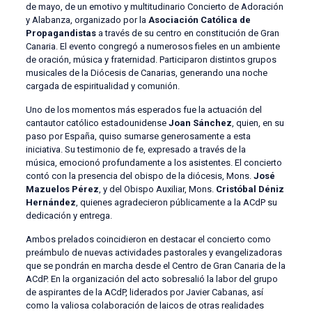
de mayo, de un emotivo y multitudinario Concierto de Adoración
y Alabanza, organizado por la
Asociación Católica de
Propagandistas
a través de su centro en constitución de Gran
Canaria. El evento congregó a numerosos fieles en un ambiente
de oración, música y fraternidad. Participaron distintos grupos
musicales de la Diócesis de Canarias, generando una noche
cargada de espiritualidad y comunión.
Uno de los momentos más esperados fue la actuación del
cantautor católico estadounidense
Joan Sánchez
, quien, en su
paso por España, quiso sumarse generosamente a esta
iniciativa. Su testimonio de fe, expresado a través de la
música, emocionó profundamente a los asistentes. El concierto
contó con la presencia del obispo de la diócesis, Mons.
José
Mazuelos Pérez
, y del Obispo Auxiliar, Mons.
Cristóbal Déniz
Hernández
, quienes agradecieron públicamente a la ACdP su
dedicación y entrega.
Ambos prelados coincidieron en destacar el concierto como
preámbulo de nuevas actividades pastorales y evangelizadoras
que se pondrán en marcha desde el Centro de Gran Canaria de la
ACdP. En la organización del acto sobresalió la labor del grupo
de aspirantes de la ACdP, liderados por Javier Cabanas, así
como la valiosa colaboración de laicos de otras realidades