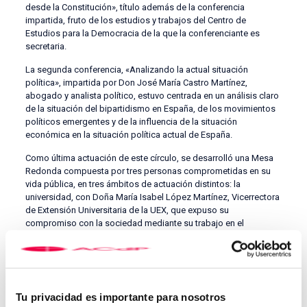
desde la Constitución», título además de la conferencia
impartida, fruto de los estudios y trabajos del Centro de
Estudios para la Democracia de la que la conferenciante es
secretaria.
La segunda conferencia, «Analizando la actual situación
política», impartida por Don José María Castro Martínez,
abogado y analista político, estuvo centrada en un análisis claro
de la situación del bipartidismo en España, de los movimientos
políticos emergentes y de la influencia de la situación
económica en la situación política actual de España.
Como última actuación de este círculo, se desarrolló una Mesa
Redonda compuesta por tres personas comprometidas en su
vida pública, en tres ámbitos de actuación distintos: la
universidad, con Doña María Isabel López Martínez, Vicerrectora
de Extensión Universitaria de la UEX, que expuso su
compromiso con la sociedad mediante su trabajo en el
Rectorado de la citada UEX; la acción social, con Don José
Manuel López Perera, Director de Cáritas Diocesana, que contó
el plan de trabajo de Cáritas para el trienio próximo y la
necesidad acuciante de una intervención activa para con
nuestros hermanos más desfavorecidos; y por último, en la vida
Tu privacidad es importante para nosotros
cultural y social de nuestra comunidad, con Don Antonio Bueno